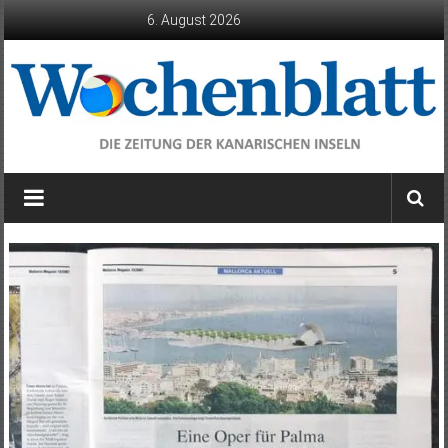
Zum
6. August 2026
Inhalt
springen
Wochenblatt
die
Zeitung
der
Kanarischen
Inseln