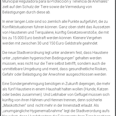
Municipal Reguladora para la Protección y Tenencia de Animales“
zielt auf den Schutz der Tiere sowie die Vermeidung von
Belästigungen durch diese ab.
In einer langen Liste sind so ziemlich alle Punkte aufgeführt, die zu
Konfliktsituationen führen können. Ganz oben steht das Aussetzen
von Haustieren und Tierquälerei, künftig Gesetzesverstöße, die mit
bis zu 15.000 Euro bestraft werden können. Kleinere Vergehen
werden mit zwischen 30 und 150 Euro Geldstrafe geahndet.
Die neue Stadtverordnung legt unter anderem fest, dass Haustiere
unter „optimalen hygienischen Bedingungen“ gehalten werden
müssen, was nicht nur die Tiere selbst betrifft, sondern auch die
unmittelbare Umgebung und meint, dass gesundheitliche Risiken,
Gefahr oder Belästigung der Anwohner ausgeschlossen werden.
Eine Sondergenehmigung benötigen in Zukunft diejenigen, die mehr
als fünf Haustiere in einem Haushalt halten wollen (Hunde, Katzen
oder beides zusammen). Und Liebhaber von Geflügel müssen sich
künftig von ihren Hähnen und Hennen trennen, denn solcherlei
„Maskottchen“ sind nicht mehr in der Innenstadt erlaubt. Als
„unumgängliche Hygienemaßnahme“ legt die Stadtverordung aufs