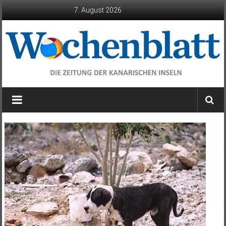
Zum
7. August 2026
Inhalt
springen
Wochenblatt
die
Zeitung
der
Kanarischen
Inseln