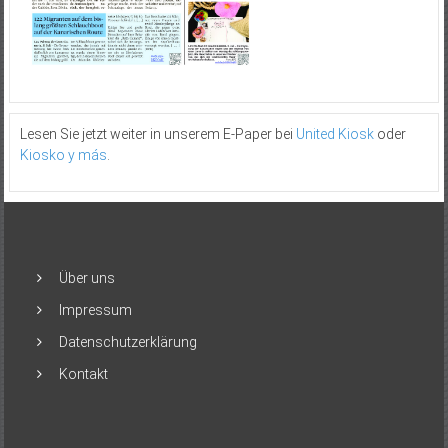
Lesen Sie jetzt weiter in unserem E-Paper bei
United Kiosk
oder
Kiosko y más
.
Über uns
Impressum
Datenschutzerklärung
Kontakt