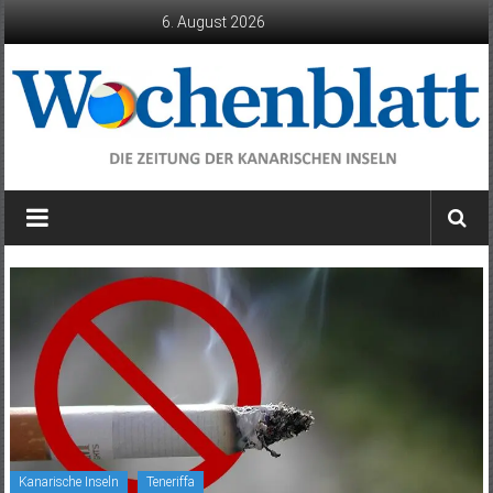
Zum
6. August 2026
Inhalt
springen
Wochenblatt
die
Zeitung
der
Kanarischen
Inseln
Kanarische Inseln
Teneriffa