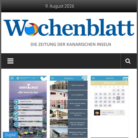
Zum
9. August 2026
Inhalt
springen
Wochenblatt
die
Zeitung
der
Kanarischen
Inseln
Digital