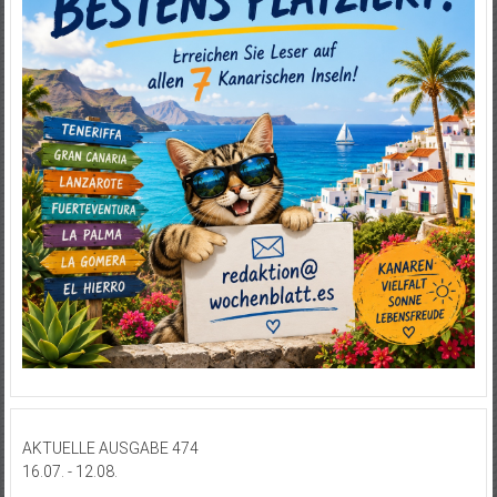
AKTUELLE AUSGABE 474
16.07. - 12.08.