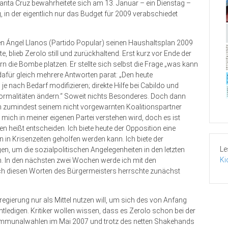
anta Cruz bewahrheitete sich am 13. Januar – ein Dienstag –
, in der eigentlich nur das Budget für 2009 verabschiedet
en Ángel Llanos (Partido Popular) seinen Haushaltsplan 2009
e, blieb Zerolo still und zurückhaltend. Erst kurz vor Ende der
rn die Bombe platzen. Er stellte sich selbst die Frage „was kann
afür gleich mehrere Antworten parat: „Den heute
 nach Bedarf modifizieren; direkte Hilfe bei Cabildo und
ormalitäten ändern.“ Soweit nichts Besonderes. Doch dann
em zumindest seinem nicht vorgewarnten Koalitionspartner
 mich in meiner eigenen Partei verstehen wird, doch es ist
en heißt entscheiden. Ich biete heute der Opposition eine
in Krisenzeiten geholfen werden kann. Ich biete der
Le
en, um die sozialpolitischen Angelegenheiten in den letzten
Ki
. In den nächs­ten zwei Wochen werde ich mit den
ach diesen Worten des Bürgermeisters herrschte zunächst
egierung nur als Mittel nutzen will, um sich des von Anfang
ntledigen. Kritiker wollen wissen, dass es Zerolo schon bei der
mmunalwahlen im Mai 2007 und trotz des netten Shakehands