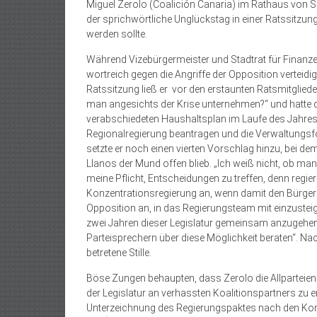
Miguel Zerolo (Coalición Canaria) im Rathaus von S
der sprichwörtliche Unglückstag in einer Ratssitzung
werden sollte.
Während Vizebürgermeister und Stadtrat für Finanz
wortreich gegen die Angriffe der Opposition verteidigt
Ratssitzung ließ er vor den erstaunten Ratsmitgliede
man angesichts der Krise unternehmen?“ und hatte d
verabschiedeten Haushaltsplan im Laufe des Jahres je
Regionalregierung beantragen und die Verwaltungsf
setzte er noch einen vierten Vorschlag hinzu, bei d
Llanos der Mund offen blieb. „Ich weiß nicht, ob man
meine Pflicht, Entscheidungen zu treffen, denn regier
Konzentrationsregierung an, wenn damit den Bürgern 
Opposition an, in das Regierungs­team mit einzusteig
zwei Jahren dieser Legislatur gemeinsam anzugehen
Parteisprechern über diese Möglichkeit beraten“. N
betretene Stille.
Böse Zungen behaupten, dass Zerolo die Allparteienr
der Legislatur an verhassten Koalitionspartners zu e
Unterzeichnung des Regierungspaktes nach den Ko