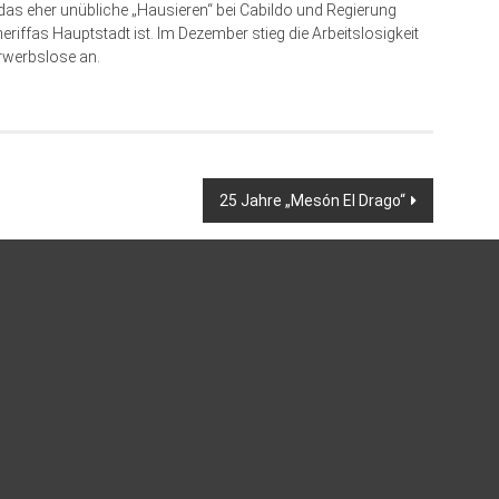
s eher unübliche „Hausieren“ bei Cabildo und Regierung
riffas Hauptstadt ist. Im Dezember stieg die Arbeitslosigkeit
Erwerbslose an.
25 Jahre „Mesón El Drago“