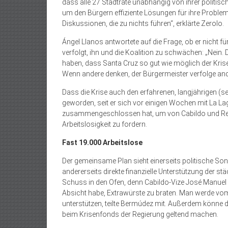
dass alle 27 Stadträte unabhängig von ihrer politis
um den Bürgern effiziente Lösungen für ihre Probleme 
Diskussionen, die zu nichts führen“, erklärte Zerolo.
Ángel Llanos antwortete auf die Frage, ob er nicht f
verfolgt, ihn und die Koalition zu schwächen: „Nein. 
haben, dass Santa Cruz so gut wie möglich der Kris
Wenn andere denken, der Bürgermeis­ter verfolge and
Dass die Krise auch den erfahrenen, langjährigen (se
geworden, seit er sich vor einigen Wochen mit La L
zusammengeschlossen hat, um von Cabildo und Regi
Arbeitslosigkeit zu fordern.
Fast 19.000 Arbeitslose
Der gemeinsame Plan sieht einerseits politische 
andererseits direkte finanzielle Unterstützung der st
Schuss in den Ofen, denn Cabildo-Vize José Manuel 
Absicht habe, Extrawürste zu braten. Man werde vom
unterstützen, teilte Bermúdez mit. Außerdem könne
beim Krisenfonds der Regierung geltend machen.