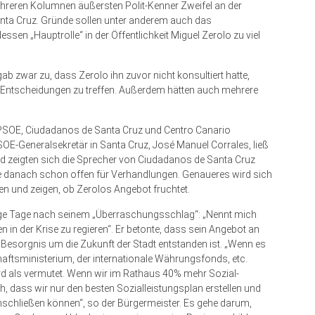
mehreren Kolumnen äußersten Polit-Kenner Zweifel an der
anta Cruz. Gründe sollen unter anderem auch das
sen „Hauptrolle“ in der Öffentlichkeit Miguel Zerolo zu viel
ab zwar zu, dass Zerolo ihn zuvor nicht konsultiert hatte,
st, Entscheidungen zu treffen. Außerdem hätten auch mehrere
 – PSOE, Ciudadanos de Santa Cruz und Centro Canario
OE-Generalsekretär in Santa Cruz, José Manuel Corrales, ließ
end zeigten sich die Sprecher von Ciudadanos de Santa Cruz
ge danach schon offen für Verhandlungen. Genaueres wird sich
ren und zeigen, ob Zerolos Angebot fruchtet.
enige Tage nach seinem „Überraschungsschlag“: „Nennt mich
 in der Krise zu regieren“. Er betonte, dass sein Angebot an
r Besorgnis um die Zukunft der Stadt entstanden ist. „Wenn es
haftsministerium, der internationale Währungsfonds, etc.
ird als vermutet. Wenn wir im Rathaus 40% mehr Sozial-
dass wir nur den besten Sozialleis­tungsplan erstellen und
schließen können“, so der Bürgermeister. Es gehe darum,