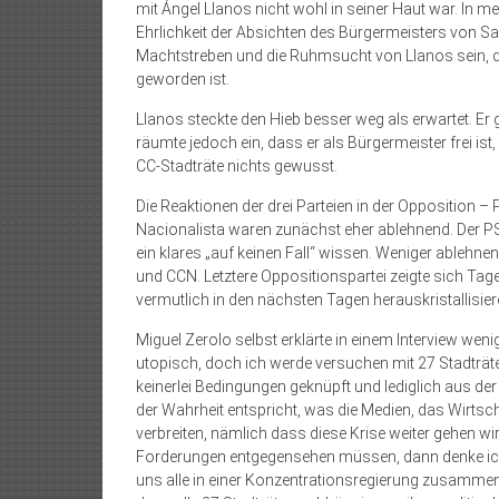
mit Ángel Llanos nicht wohl in seiner Haut war. In 
Ehrlichkeit der Absichten des Bürgermeisters von S
Machtstreben und die Ruhmsucht von Llanos sein, des
geworden ist.
Llanos steckte den Hieb besser weg als erwartet. Er g
räumte jedoch ein, dass er als Bürgermeister frei i
CC-Stadträte nichts gewusst.
Die Reaktionen der drei Parteien in der Opposition
Nacionalista waren zunächst eher ablehnend. Der PS
ein klares „auf keinen Fall“ wissen. Weniger ablehn
und CCN. Letztere Oppositionspartei zeigte sich Ta
vermutlich in den nächsten Tagen herauskristallisie
Miguel Zerolo selbst erklärte in einem Interview w
utopisch, doch ich werde versuchen mit 27 Stadträten
keinerlei Bedingungen geknüpft und lediglich aus de
der Wahrheit entspricht, was die Medien, das Wirtsc
verbreiten, nämlich dass diese Krise weiter gehen w
Forderungen entgegensehen müssen, dann denke ich, 
uns alle in einer Konzentrationsregierung zusammen