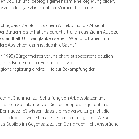
chen Couleur und Ideologie gemeinsam eine Regierung bilden,
zu bieten. „Jetzt ist nicht der Moment für sterile
ürchte, dass Zerolo mit seinem Angebot nur die Absicht
Der Bürgermeister hat uns garantiert, allein das Ziel im Auge zu
e standhält. Und wir glauben seinem Wort und trauen ihm.
ere Absichten, dann ist das ihre Sache.“
it 1995) Bürgermeister verunsichert ist spätestens deutlich
agunas Bürgermeister Fernando Clavijo
onalregierung direkte Hilfe zur Bekämpfung der
Sondermaßnahmen zur Schaffung von Arbeitsplätzen und
ädtischen Sozialämter vor. Dies entpuppte sich jedoch als
Bermúdez ließ wissen, dass die Inselverwaltung nicht die
 Cabildo aus weiterhin alle Gemeinden auf gleiche Weise
 das Cabildo im Gegensatz zu den Gemeinden nicht Ansprüche