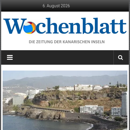
Zum
6. August 2026
Inhalt
springen
Wochenblatt
die
Zeitung
der
Kanarischen
Inseln