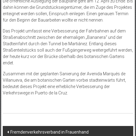
Die öffentliche Auslegung der Baupläne geht am 12. April zu Ende. Bis
dahin können die Grundstückseigentümer, die im Zuge des Projektes
enteignet werden sollen, Einspruch einlegen. Einen genauen Termin
für den Beginn der Bauarbeiten wollte er nicht nennen.
Das Projekt umfasst eine Verbesserung der Fahrbahnen auf dem
Straßenabschnitt zwischen der ehemaligen „Bananera“ und der
Stadteinfahrt durch den Tunnel bei Martiánez. Entlang dieses
Straßenteilstücks soll auch der Fußgängerweg weitergeführt werden,
der heute kurz vor der Brücke oberhalb des botanischen Gartens
endet.
Zusammen mit der geplanten Sanierung der Avenida Marqués de
Villanueva, die am botanischen Garten vorbei stadteinwärts führt,
bedeutet dieses Projekt eine erhebliche Verbesserung der
Verkehrswege in Puerto de la Cruz.
Beitragsnavigation
Fremdenverkehrsverband in Frauenhand