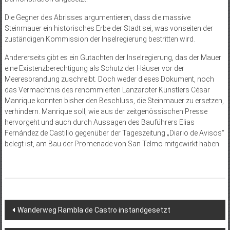
Die Gegner des Abrisses argumentieren, dass die massive
Steinmauer ein historisches Erbe der Stadt sei, was vonseiten der
zuständigen Kommission der Inselregierung bestritten wird.
Andererseits gibt es ein Gutachten der Inselregierung, das der Mauer
eine Existenzberechtigung als Schutz der Häuser vor der
Meeresbrandung zuschreibt. Doch weder dieses Dokument, noch
das Vermächtnis des renommierten Lanzaroter Künstlers César
Manrique konnten bisher den Beschluss, die Steinmauer zu ersetzen,
verhindern. Manrique soll, wie aus der zeitgenössischen Presse
hervorgeht und auch durch Aussagen des Bauführers Elias
Fernández de Castillo gegenüber der Tageszeitung „Diario de Avisos“
belegt ist, am Bau der Promenade von San Telmo mitgewirkt haben.
Beitragsnavigation
Wanderweg Rambla de Castro instandgesetzt