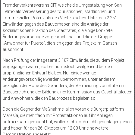
Fremdenverkehrsvereins CIT, welche die Umgestaltung von San
Telmo als Verbesserung des touristischen, städtischen und
kommerziellen Potenzials des Viertels sehen. Unter den 2.251
Einwänden gegen das Bauvorhaben sind die Anträge der
sozialistischen Fraktion des Stadtrates, die einige konkrete
Änderungsvorschäge vorgebracht hat, und die der Gruppe
„Anwohner für Puerto“, die sich gegen das Projekt im Ganzen
ausspricht.
Nach Prüfung der insgesamt 3.187 Einwände, die zu dem Projekt
eingegangen waren, soll es nun jedoch weitgehend bei dem
ursprünglichen Entwurf bleiben. Nur einige wenige
Änderungsvorschläge werden übernommen, unter anderem
bezüglich der Höhe des Geländers, der Vermeidung von Stufen im
Badebereich und der Bildung einer Kommission aus Geschäftsleuten
und Anwohnern, die den Bauprozess begleiten soll.
Doch die Gegner der Maßnahme, allen voran die Bürgerplattform
Maresía, die mehrfach mit Protestaktionen auf ihr Anliegen
aufmerksam gemacht hat, wollen sich noch nicht geschlagen geben
und haben für den 26. Oktober um 12.00 Uhr eine weitere
Demonstration angesetzt.