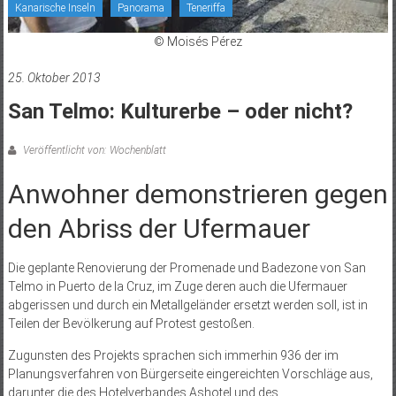
Kanarische Inseln
Panorama
Teneriffa
© Moisés Pérez
25. Oktober 2013
San Telmo: Kulturerbe – oder nicht?
Veröffentlicht von: Wochenblatt
Anwohner demonstrieren gegen
den Abriss der Ufermauer
Die geplante Renovierung der Promenade und Badezone von San
Telmo in Puerto de la Cruz, im Zuge deren auch die Ufermauer
abgerissen und durch ein Metallgeländer ersetzt werden soll, ist in
Teilen der Bevölkerung auf Protest gestoßen.
Zugunsten des Projekts sprachen sich immerhin 936 der im
Planungsverfahren von Bürgerseite eingereichten Vorschläge aus,
darunter die des Hotelverbandes Ashotel und des