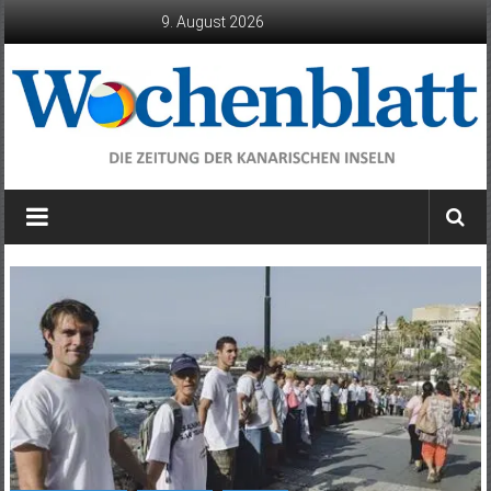
Zum
9. August 2026
Inhalt
springen
Wochenblatt
die
Zeitung
der
Kanarischen
Inseln