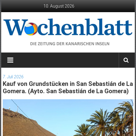
Zum
10. August 2026
Inhalt
springen
Wochenblatt
die
Zeitung
7. Juli 2026
der
Kauf von Grundstücken in San Sebastián de La
Kanarischen
Gomera. (Ayto. San Sebastián de La Gomera)
Inseln