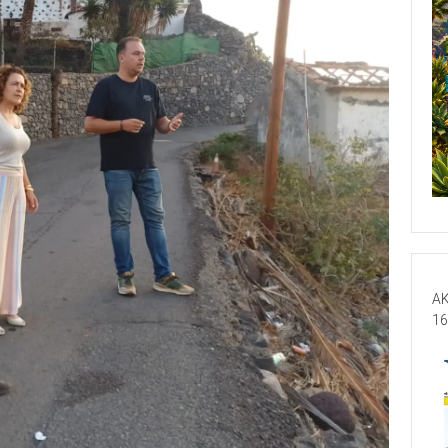
AK
16