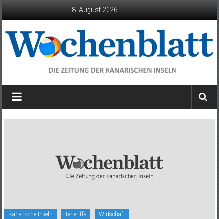
Zum
8. August 2026
Inhalt
springen
Wochenblatt
die
Zeitung
der
Kanarischen
Inseln
Kanarische Inseln
Teneriffa
Wirtschaft