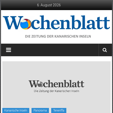
Zum
6. August 2026
Inhalt
springen
Wochenblatt
die
Zeitung
der
Kanarischen
Inseln
Kanarische Inseln
Panorama
Teneriffa