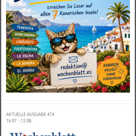
AKTUELLE AUSGABE 474
16.07. - 12.08.