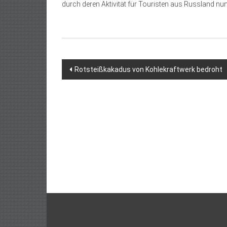
durch deren Aktivität für Touristen aus Russland nu
Beitragsnavigation
Rotsteißkakadus von Kohlekraftwerk bedroht