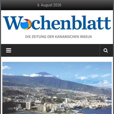
Zum
6. August 2026
Inhalt
springen
Wochenblatt
die
Zeitung
der
Kanarischen
Inseln