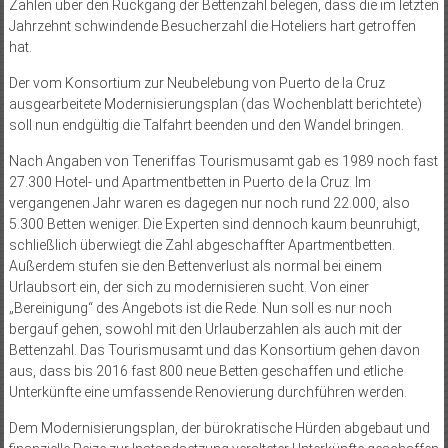
Zahlen über den Rückgang der Bettenzahl belegen, dass die im letzten
Jahrzehnt schwindende Besucherzahl die Hoteliers hart getroffen
hat.
Der vom Konsortium zur Neubelebung von Puerto de la Cruz
ausgearbeitete Modernisierungsplan (das Wochenblatt berichtete)
soll nun endgültig die Talfahrt beenden und den Wandel bringen.
Nach Angaben von Teneriffas Tourismusamt gab es 1989 noch fast
27.300 Hotel- und Apartmentbetten in Puerto de la Cruz. Im
vergangenen Jahr waren es dagegen nur noch rund 22.000, also
5.300 Betten weniger. Die Experten sind dennoch kaum beunruhigt,
schließlich überwiegt die Zahl abgeschaffter Apartmentbetten.
Außerdem stufen sie den Bettenverlust als normal bei einem
Urlaubsort ein, der sich zu modernisieren sucht. Von einer
„Bereinigung“ des Angebots ist die Rede. Nun soll es nur noch
bergauf gehen, sowohl mit den Urlauberzahlen als auch mit der
Bettenzahl. Das Tourismusamt und das Konsortium gehen davon
aus, dass bis 2016 fast 800 neue Betten geschaffen und etliche
Unterkünfte eine umfassende Renovierung durchführen werden.
Dem Modernisierungsplan, der bürokratische Hürden abgebaut und