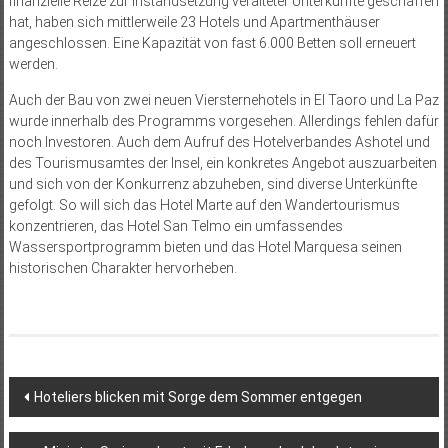
finanzielle Reize zur Instandsetzung veralteter Unterkünfte geschaffen
hat, haben sich mittlerweile 23 Hotels und Apartmenthäuser
angeschlossen. Eine Kapazität von fast 6.000 Betten soll erneuert
werden.
Auch der Bau von zwei neuen Viersternehotels in El Taoro und La Paz
wurde innerhalb des Programms vorgesehen. Allerdings fehlen dafür
noch Investoren. Auch dem Aufruf des Hotelverbandes Ashotel und
des Tourismusamtes der Insel, ein konkretes Angebot auszuarbeiten
und sich von der Konkurrenz abzuheben, sind diverse Unterkünfte
gefolgt. So will sich das Hotel Marte auf den Wandertourismus
konzentrieren, das Hotel San Telmo ein umfassendes
Wassersportprogramm bieten und das Hotel Marquesa seinen
historischen Charakter hervorheben.
Beitragsnavigation
Hoteliers blicken mit Sorge dem Sommer entgegen