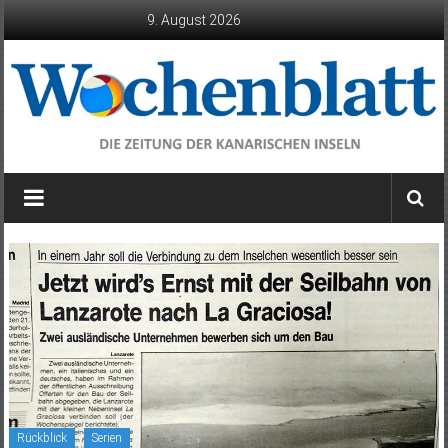
Zum
9. August 2026
Inhalt
springen
Wochenblatt
die
Zeitung
der
Kanarischen
Inseln
Rückblick
Serien