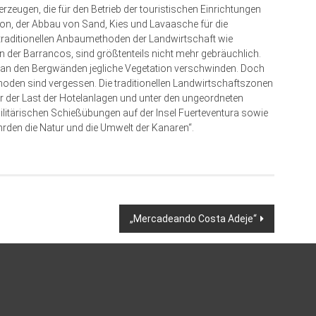
 erzeugen, die für den Betrieb der touristischen Einrichtungen
on, der Abbau von Sand, Kies und Lavaasche für die
ie traditionellen Anbaumethoden der Landwirtschaft wie
en der Barrancos, sind größtenteils nicht mehr gebräuchlich.
n an den Bergwänden jegliche Vegetation verschwinden. Doch
oden sind vergessen. Die traditionellen Landwirtschaftszonen
ter der Last der Hotelanlagen und unter den ungeordneten
militärischen Schießübungen auf der Insel Fuerteventura sowie
den die Natur und die Umwelt der Kanaren“.
„Mercadeando Costa Adeje“