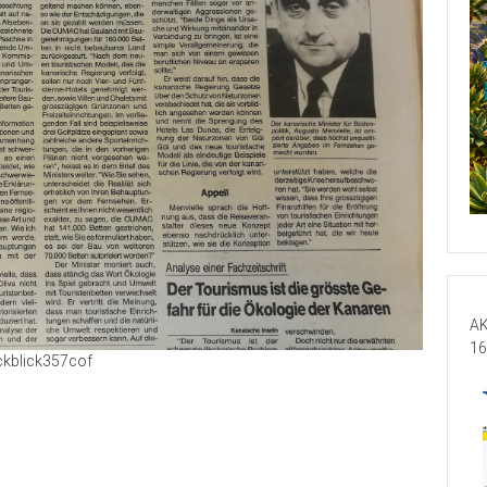
AK
16
kblick357cof