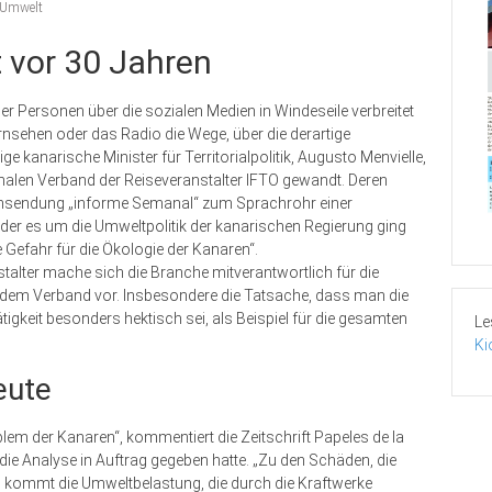
Umwelt
t vor 30 Jahren
r Personen über die sozialen Medien in Windeseile verbreitet
rnsehen oder das Radio die Wege, über die derartige
e kanarische Minister für Territorialpolitik, Augusto Menvielle,
onalen Verband der Reiseveranstalter IFTO gewandt. Deren
sehsendung „informe Semanal“ zum Sprachrohr einer
der es um die Umweltpolitik der kanarischen Regierung ging
e Gefahr für die Ökologie der Kanaren“.
talter mache sich die Branche mitverantwortlich für die
er dem Verband vor. Insbesondere die Tatsache, dass man die
tigkeit besonders hektisch sei, als Beispiel für die gesamten
Le
Ki
eute
em der Kanaren“, kommentiert die Zeitschrift Papeles de la
 die Analyse in Auftrag gegeben hatte. „Zu den Schäden, die
kommt die Umweltbelastung, die durch die Kraftwerke