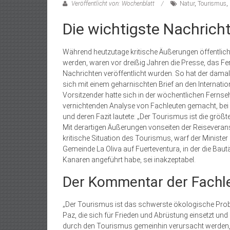
Veröffentlicht von: Wochenblatt
Natur
,
Tourismus
,
Die wichtigste Nachrich
Während heutzutage kritische Äußerungen öffentliche
werden, waren vor dreißig Jahren die Presse, das Fe
Nachrichten veröffentlicht wurden. So hat der damalig
sich mit einem geharnischten Brief an den Internati
Vorsitzender hatte sich in der wöchentlichen Fern
vernichtenden Analyse von Fachleuten gemacht, bei 
und deren Fazit lautete: „Der Tourismus ist die größt
Mit derartigen Äußerungen vonseiten der Reiseverans
kritische Situation des Tourismus, warf der Minist
Gemeinde La Oliva auf Fuerteventura, in der die Bautä
Kanaren angeführt habe, sei inakzeptabel.
Der Kommentar der Fachl
„Der Tourismus ist das schwerste ökologische Probl
Paz, die sich für Frieden und Abrüstung einsetzt und
durch den Tourismus gemeinhin verursacht werden, 