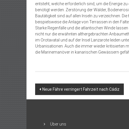
entsteht, welche erforderlich sind, um die Energie zu
benötigt werden. Zerstörung der Wälder, Bodenerosi
Bautätigkeit sind auf allen Inseln zu verzeichnen. D
beispielsweise die Anlage von Terrassen in den Falt
Starke Regenfälle und die atlantischen Winde lasse
nicht nur die erwähnten althergebrachten Anbaumeth
im Orotavatal und auf der Insel Lanzarote leiden un
Urbanisationen. Auch die immer wieder kritisierten 
die Marinemanöver in kanarischen Gewässern gefähr
Beitragsnavigation
Neue Fähre verringert Fahrzeit nach Cádiz
Über uns