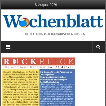
Zum
8. August 2026
Inhalt
springen
Wochenblatt
die
Zeitung
der
Kanarischen
Inseln