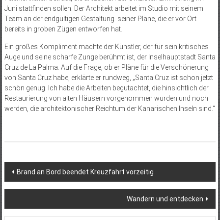
Juni stattfinden sollen. Der Architekt arbeitet im Studio mit seinem
Team an der endgültigen Gestaltung seiner Pläne, die er vor Ort
bereits in groben Zügen entworfen hat.
Ein großes Kompliment machte der Künstler, der für sein kritisches
Auge und seine scharfe Zunge berühmt ist, der Inselhauptstadt Santa
Cruz de La Palma. Auf die Frage, ob er Pläne für die Verschönerung
von Santa Cruz habe, erklärte er rundweg, „Santa Cruz ist schon jetzt
schön genug. Ich habe die Arbeiten begutachtet, die hinsichtlich der
Restaurierung von alten Häusern vorgenommen wurden und noch
werden, die architektonischer Reichtum der Kanarischen Inseln sind.“
Beitragsnavigation
Brand an Bord beendet Kreuzfahrt vorzeitig
Wandern und entdecken