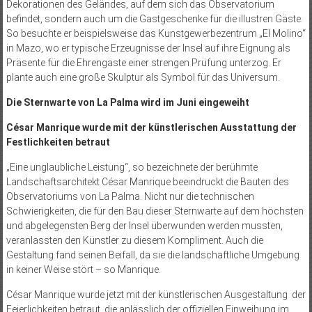
Dekorationen des Geländes, auf dem sich das Observatorium
befindet, sondern auch um die Gastgeschenke für die illustren Gäste.
So besuchte er beispielsweise das Kunstgewerbezentrum „El Molino“
in Mazo, wo er typische Erzeugnisse der Insel auf ihre Eignung als
Präsente für die Ehrengäste einer strengen Prüfung unterzog. Er
plante auch eine große Skulptur als Symbol für das Universum.
Die Sternwarte von La Palma wird im Juni eingeweiht
César Manrique wurde mit der künstlerischen Ausstattung der
Festlichkeiten betraut
„Eine unglaubliche Leistung“, so bezeichnete der berühmte
Landschaftsarchitekt César Manrique beeindruckt die Bauten des
Observatoriums von La Palma. Nicht nur die technischen
Schwierigkeiten, die für den Bau dieser Sternwarte auf dem höchsten
und abgelegensten Berg der Insel überwunden werden mussten,
veranlassten den Künstler zu diesem Kompliment. Auch die
Gestaltung fand seinen Beifall, da sie die landschaftliche Umgebung
in keiner Weise stört – so Manrique.
César Manrique wurde jetzt mit der künstlerischen Ausgestaltung der
Feierlichkeiten betraut, die anlässlich der offiziellen Einweihung im