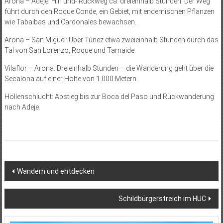
Arona – Adeje: Hin und- Rückweg ca. dreieinhalb Stunden. Der Weg
führt durch den Roque Conde, ein Gebiet, mit endemischen Pflanzen
wie Tabaibas und Cardonales bewachsen.
Arona – San Miguel: Über Túnez etwa zweieinhalb Stunden durch das
Tal von San Lorenzo, Roque und Tamaide.
Vilaflor – Arona: Dreieinhalb Stunden – die Wanderung geht über die
Secalona auf einer Höhe von 1.000 Metern.
Höllenschlucht: Abstieg bis zur Boca del Paso und Rückwanderung
nach Adeje.
Beitragsnavigation
Wandern und entdecken
Schildbürgerstreich im HUC