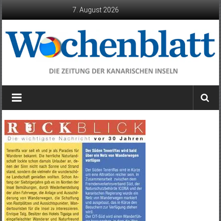
Zum
7. August 2026
Inhalt
springen
Wochenblatt
die
Zeitung
der
Kanarischen
Inseln