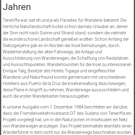
Jahren
Teneriffa war seit eh und je als Paradies für Wanderer bekannt. Die
herrliche Naturlandschaft lockte schon damals Urlauber an, denen
der Sinn nicht nach Sonne und Strand stand, sondern die vielmehr
die wunderschöne Landschaft genießen wollten. Schon Anfang der
Siebzigerjahre gab es im Norden der Insel Bemühungen, durch
Wiederherstellung der alten Fahrwege, die Anlage und
Ausschilderung von Wanderwegen, die Schaffung von Rastplätzen
und Aussichtspunkten, Wandertouristen für die Insel zu interessieren.
Enrique Talg, Besitzer des Hotels Tigaiga und eingefleischter
Wanderer und Naturfreund konnte gemeinsam mit verschiedenen
Hoteliers aus Puerto de la Cruz die Inselverwaltung dazu bewegen,
diese Pläne in Angriff zu nehmen, Wanderwege auszuschildern und
auch die ersten Wanderkarten herauszugeben.
In unserer Ausgabe vom 1. Dezember 1984 berichteten wir darüber,
dass der Fremdenverkehrsverband CIT des Südens von Teneriffa ein
Projekt vorgelegt hat, um in den Naturzonen im Inselsüden ein Netz
von Wanderwegen anzulegen. Das Projekt beinhaltete ebenfalls einen
Wanderführer in dem nicht nur die Wanderwege beschrieben wurden,