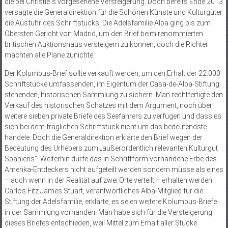
die bei Christie´s vorgesehene Versteigerung. Doch bereits Ende 2013
versagte die Generaldirektion für die Schönen Künste und Kulturgüter
die Ausfuhr des Schriftstücks. Die Adelsfamilie Alba ging bis zum
Obersten Gericht von Madrid, um den Brief beim renommierten
britischen Auktionshaus versteigern zu können, doch die Richter
machten alle Pläne zunichte.
Der Kolumbus-Brief sollte verkauft werden, um den Erhalt der 22.000
Schriftstücke umfassenden, im Eigentum der Casa-de-Alba-Stiftung
stehenden, historischen Sammlung zu sichern. Man rechtfertigte den
Verkauf des historischen Schatzes mit dem Argument, noch über
weitere sieben private Briefe des Seefahrers zu verfügen und dass es
sich bei dem fraglichen Schriftstück nicht um das bedeutendste
handele. Doch die Generaldirektion erklärte den Brief wegen der
Bedeutung des Urhebers zum „außerordentlich relevanten Kulturgut
Spaniens“. Weiterhin dürfe das in Schriftform vorhandene Erbe des
Amerika-Entdeckers nicht aufgeteilt werden sondern müsse als eines
– auch wenn in der Realität auf zwei Orte verteilt – erhalten werden.
Carlos Fitz James Stuart, verantwortliches Alba-Mitglied für die
Stiftung der Adelsfamilie, erklärte, es seien weitere Kolumbus-Briefe
in der Sammlung vorhanden. Man habe sich für die Versteigerung
dieses Briefes entschieden, weil Mittel zum Erhalt aller Stücke