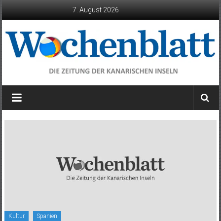
Zum
7. August 2026
Inhalt
springen
Wochenblatt
die
Zeitung
der
Kanarischen
Inseln
Kultur
Spanien