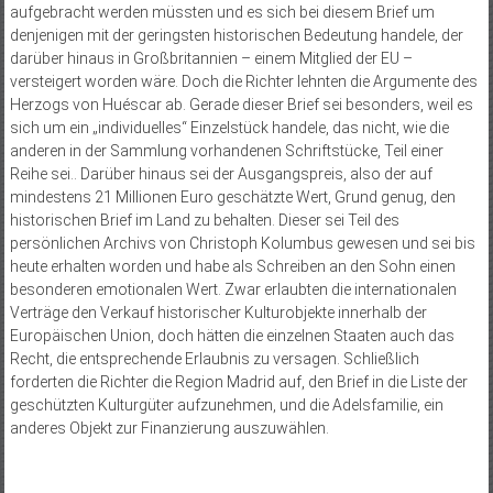
aufgebracht werden müssten und es sich bei diesem Brief um
denjenigen mit der geringsten historischen Bedeutung handele, der
darüber hinaus in Großbritannien – einem Mitglied der EU –
versteigert worden wäre. Doch die Richter lehnten die Argumente des
Herzogs von Huéscar ab. Gerade dieser Brief sei besonders, weil es
sich um ein „individuelles“ Einzelstück handele, das nicht, wie die
anderen in der Sammlung vorhandenen Schriftstücke, Teil einer
Reihe sei.. Darüber hinaus sei der Ausgangspreis, also der auf
mindestens 21 Millionen Euro geschätzte Wert, Grund genug, den
historischen Brief im Land zu behalten. Dieser sei Teil des
persönlichen Archivs von Christoph Kolumbus gewesen und sei bis
heute erhalten worden und habe als Schreiben an den Sohn einen
besonderen emotionalen Wert. Zwar erlaubten die internationalen
Verträge den Verkauf historischer Kulturobjekte innerhalb der
Europäischen Union, doch hätten die einzelnen Staaten auch das
Recht, die entsprechende Erlaubnis zu versagen. Schließlich
forderten die Richter die Region Madrid auf, den Brief in die Liste der
geschützten Kulturgüter aufzunehmen, und die Adelsfamilie, ein
anderes Objekt zur Finanzierung auszuwählen.