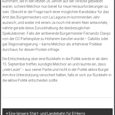
kümmern, die in den letzten 26 Jahren auf der Strecke geblieben
waren, scheint Melchior nun bereit für neue Herausforderungen zu
sein. Obwohl er der Frage nach einer möglichen Kandidatur für das
Amt des Bürgermeisters von La Laguna im kommenden Jahr
auswich, und weder mit einem Ja noch mit einem Nein antwortete,
nährte gerade diese Zurückhaltung die diesbezüglichen
Spekulationen. Falls der amtierende Bürgermeister Fernando Clavijo
von der CC-Parteispitze zu Höherem berufen würde – Cabildo oder
gar Regionalregierung – käme Melchior als erfahrener Politiker
durchaus für diesen Posten infrage.
Die Entscheidung über eine Rückkehr in die Politik werde er ab dem
15. September treffen, kündigte Melchior an und räumte ein, dass
„viele Leute“ – aus seiner Partei und nicht in der Politik aktive Bürger
ihm ihre Unterstützung versichert hätten, falls er sich zur Rückkehr in
die aktive Politik entscheiden sollte.
Beitragsnavigation
Eine längere Start- und Landebahn für El Hierro