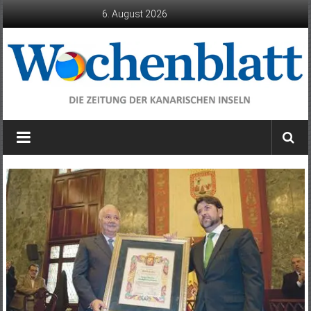
Zum
6. August 2026
Inhalt
springen
Wochenblatt
die
Zeitung
der
Kanarischen
Inseln