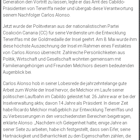
Generation den Vortritt zu lassen, legte er das Amt des Cabildo-
Präsidenten von Teneriffa nieder und übergab diese Verantwortung
seinem Nachfolger Carlos Alonso.
Jetzt wurde der Politveteran aus der nationalistischen Partei
Coalición Canaria (CC) für seine Verdienste um die Entwicklung
Teneriffas mit der Goldmedaille der Insel geehrt. Am 8. Mai wurde ihm
diese höchste Auszeichnung der Insel im Rahmen eines Festaktes
von Carlos Alonso überreicht. Zahlreiche Persönlichkeiten aus
Politik, Wirtschaft und Gesellschaft wohnten gemeinsam mit
Familienangehörigen und Freunden Melchiors diesem bedeutenden
Augenblick bei.
Carlos Alonso hob in seiner Lobesrede die jahrzehntelange gute
Arbeit zum Wohle der Insel hervor, die Melchior im Laufe seiner
politischen Laufbahn im Cabildo geleistet hat. 26 Jahre war er bei der
Inselverwaltung aktiv, davon 14 Jahre als Präsident. In dieser Zeit
habe Ricardo Melchior maßgeblich zur Entwicklung Teneriffas und
zu Verbesserungen in den verschiedensten Bereichen beigetragen,
erklärte Alonso. „Nachdem ich Gelegenheit hatte, einige Jahre an
seiner Seite zu arbeiten, habe ich festgestellt, dass sein Eifer, seine
Hartnäckigkeit und Beharrlichkeit zu den Eigenschaften zählen, die