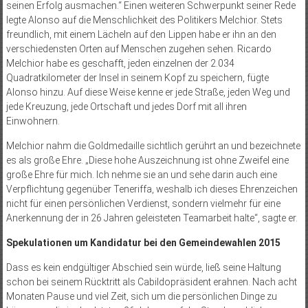
seinen Erfolg ausmachen.“ Einen weiteren Schwerpunkt seiner Rede
legte Alonso auf die Menschlichkeit des Politikers Melchior. Stets
freundlich, mit einem Lächeln auf den Lippen habe er ihn an den
verschiedensten Orten auf Menschen zugehen sehen. Ricardo
Melchior habe es geschafft, jeden einzelnen der 2.034
Quadratkilometer der Insel in seinem Kopf zu speichern, fügte
Alonso hinzu. Auf diese Weise kenne er jede Straße, jeden Weg und
jede Kreuzung, jede Ortschaft und jedes Dorf mit all ihren
Einwohnern.
Melchior nahm die Goldmedaille sichtlich gerührt an und bezeichnete
es als große Ehre. „Diese hohe Auszeichnung ist ohne Zweifel eine
große Ehre für mich. Ich nehme sie an und sehe darin auch eine
Verpflichtung gegenüber Teneriffa, weshalb ich dieses Ehrenzeichen
nicht für einen persönlichen Verdienst, sondern vielmehr für eine
Anerkennung der in 26 Jahren geleisteten Teamarbeit halte“, sagte er.
Spekulationen um Kandidatur bei den Gemeindewahlen 2015
Dass es kein endgültiger Abschied sein würde, ließ seine Haltung
schon bei seinem Rücktritt als Cabildopräsident erahnen. Nach acht
Monaten Pause und viel Zeit, sich um die persönlichen Dinge zu