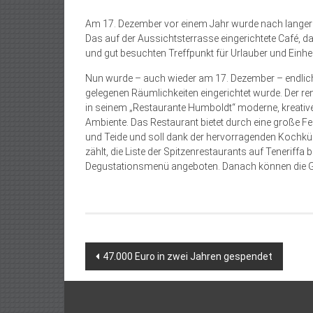
Am 17. Dezember vor einem Jahr wurde nach langer 
Das auf der Aussichtsterrasse eingerichtete Café, das
und gut besuchten Treffpunkt für Urlauber und Einhe
Nun wurde – auch wieder am 17. Dezember – endlich 
gelegenen Räumlichkeiten eingerichtet wurde. Der r
in seinem „Restaurante Humboldt“ moderne, kreative
Ambiente. Das Restaurant bietet durch eine große Fe
und Teide und soll dank der hervorragenden Kochkün
zählt, die Liste der Spitzenrestaurants auf Teneriffa
Degustationsmenü angeboten. Danach können die Gä
Beitragsnavigation
47.000 Euro in zwei Jahren gespendet