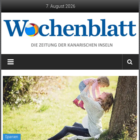
Zum
7. August 2026
Inhalt
springen
Wochenblatt
die
Zeitung
der
Kanarischen
Inseln
Spanien