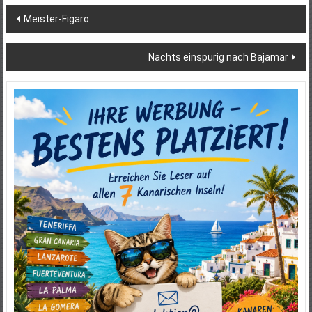
Beitragsnavigation
Meister-Figaro
Nachts einspurig nach Bajamar