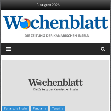
Zum
8. August 2026
Inhalt
springen
Wochenblatt
die
Zeitung
der
Kanarischen
Inseln
Kanarische Inseln
Panorama
Teneriffa