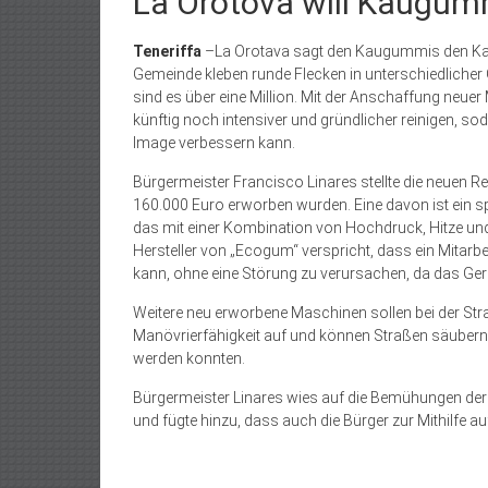
La Orotova will Kaugum
Teneriffa
–La Orotava sagt den Kaugummis den Kam
Gemeinde kleben runde Flecken in unterschiedliche
sind es über eine Million. Mit der Anschaffung neuer
künftig noch intensiver und gründlicher reinigen, so
Image verbessern kann.
Bürgermeister Francisco Linares stellte die neuen 
160.000 Euro erworben wurden. Eine davon ist ein s
das mit einer Kombination von Hochdruck, Hitze un
Hersteller von „Ecogum“ verspricht, dass ein Mitarb
kann, ohne eine Störung zu verursachen, da das Ger
Weitere neu erworbene Maschinen sollen bei der Stra
Manövrierfähigkeit auf und können Straßen säubern, 
werden konnten.
Bürgermeister Linares wies auf die Bemühungen der 
und fügte hinzu, dass auch die Bürger zur Mithilfe au