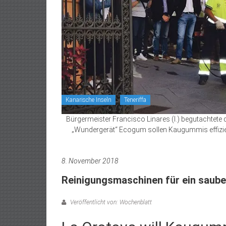
Kanarische Inseln
Teneriffa
Bürgermeister Francisco Linares (l.) begutachtete
„Wundergerät“ Ecogum sollen Kaugummis effizien
8. November 2018
Reinigungsmaschinen für ein saube
Veröffentlicht von: Wochenblatt