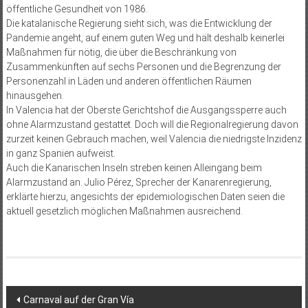
öffentliche Gesundheit von 1986.
Die katalanische Regierung sieht sich, was die Entwicklung der
Pandemie angeht, auf einem guten Weg und hält deshalb keinerlei
Maßnahmen für nötig, die über die Beschränkung von
Zusammenkünften auf sechs Personen und die Begrenzung der
Personenzahl in Läden und anderen öffentlichen Räumen
hinausgehen.
In Valencia hat der Oberste Gerichtshof die Ausgangssperre auch
ohne Alarmzustand gestattet. Doch will die Regionalregierung davon
zurzeit keinen Gebrauch machen, weil Valencia die niedrigste Inzidenz
in ganz Spanien aufweist.
Auch die Kanarischen Inseln streben keinen Alleingang beim
Alarmzustand an. Julio Pérez, Sprecher der Kanarenregierung,
erklärte hierzu, angesichts der epidemiologischen Daten seien die
aktuell gesetzlich möglichen Maßnahmen ausreichend.
Beitragsnavigation
Carnaval auf der Gran Vía