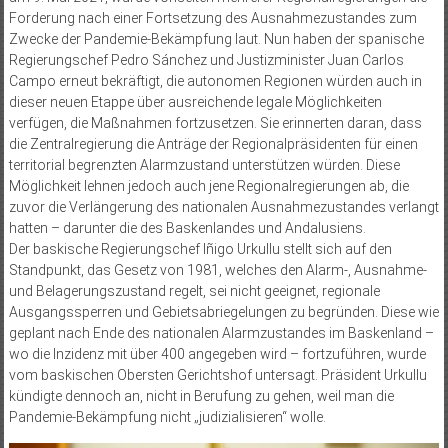
Forderung nach einer Fortsetzung des Ausnahmezustandes zum
Zwecke der Pandemie-Bekämpfung laut. Nun haben der spanische
Regierungschef Pedro Sánchez und Justizminister Juan Carlos
Campo erneut bekräftigt, die autonomen Regionen würden auch in
dieser neuen Etappe über ausreichende legale Möglichkeiten
verfügen, die Maßnahmen fortzusetzen. Sie erinnerten daran, dass
die Zentralregierung die Anträge der Regionalpräsidenten für einen
territorial begrenzten Alarmzustand unterstützen würden. Diese
Möglichkeit lehnen jedoch auch jene Regionalregierungen ab, die
zuvor die Verlängerung des nationalen Ausnahmezustandes verlangt
hatten – darunter die des Baskenlandes und Andalusiens.
Der baskische Regierungschef Iñigo Urkullu stellt sich auf den
Standpunkt, das Gesetz von 1981, welches den Alarm-, Ausnahme-
und Belagerungszustand regelt, sei nicht geeignet, regionale
Ausgangssperren und Gebietsabriegelungen zu begründen. Diese wie
geplant nach Ende des nationalen Alarmzustandes im Baskenland –
wo die Inzidenz mit über 400 angegeben wird – fortzuführen, wurde
vom baskischen Obersten Gerichtshof untersagt. Präsident Urkullu
kündigte dennoch an, nicht in Berufung zu gehen, weil man die
Pandemie-Bekämpfung nicht „judizialisieren“ wolle.