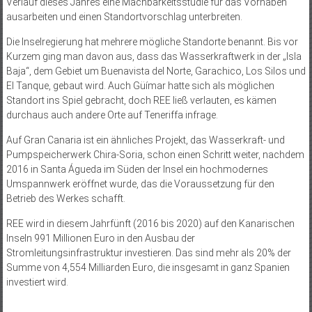
Verlauf dieses Jahres eine Machbarkeitsstudie für das Vorhaben
ausarbeiten und einen Standortvorschlag unterbreiten.
Die Inselregierung hat mehrere mögliche Standorte benannt. Bis vor
Kurzem ging man davon aus, dass das Wasserkraftwerk in der „Isla
Baja“, dem Gebiet um Buenavista del Norte, Garachico, Los Silos und
El Tanque, gebaut wird. Auch Güímar hatte sich als möglichen
Standort ins Spiel gebracht, doch REE ließ verlauten, es kämen
durchaus auch andere Orte auf Teneriffa infrage.
Auf Gran Canaria ist ein ähnliches Projekt, das Wasserkraft- und
Pumpspeicherwerk Chira-Soria, schon einen Schritt weiter, nachdem
2016 in Santa Águeda im Süden der Insel ein hochmodernes
Umspannwerk eröffnet wurde, das die Voraussetzung für den
Betrieb des Werkes schafft.
REE wird in diesem Jahrfünft (2016 bis 2020) auf den Kanarischen
Inseln 991 Millionen Euro in den Ausbau der
Stromleitungsinfrastruktur investieren. Das sind mehr als 20% der
Summe von 4,554 Milliarden Euro, die insgesamt in ganz Spanien
investiert wird.