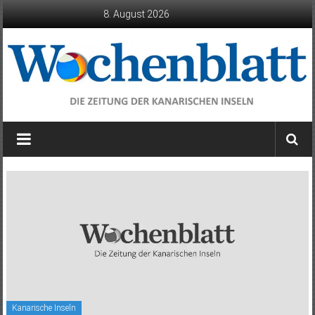
Zum
8. August 2026
Inhalt
springen
Wochenblatt
die
Zeitung
der
Kanarischen
Inseln
Kanarische Inseln