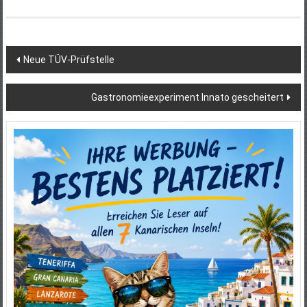
Beitragsnavigation
Neue TÜV-Prüfstelle
Gastronomieexperiment Innato gescheitert