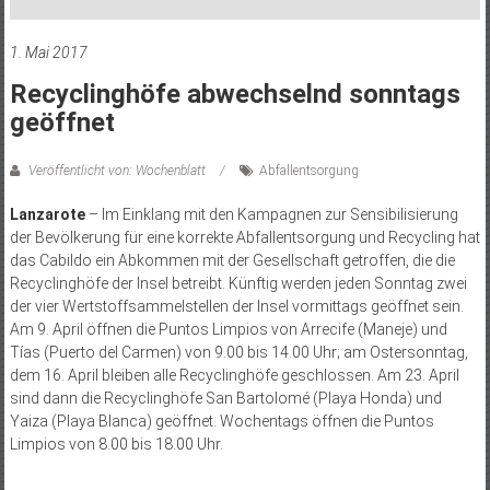
1. Mai 2017
Recyclinghöfe abwechselnd sonntags
geöffnet
Veröffentlicht von: Wochenblatt
Abfallentsorgung
Lanzarote
– Im Einklang mit den Kampagnen zur Sensibilisierung
der Bevölkerung für eine korrekte Abfallentsorgung und Recycling hat
das Cabildo ein Abkommen mit der Gesellschaft getroffen, die die
Recyclinghöfe der Insel betreibt. Künftig werden jeden Sonntag zwei
der vier Wertstoffsammelstellen der Insel vormittags geöffnet sein.
Am 9. April öffnen die Puntos Limpios von Arrecife (Maneje) und
Tías (Puerto del Carmen) von 9.00 bis 14.00 Uhr; am Ostersonntag,
dem 16. April bleiben alle Recyclinghöfe geschlossen. Am 23. April
sind dann die Recyclinghöfe San Bartolomé (Playa Honda) und
Yaiza (Playa Blanca) geöffnet. Wochentags öffnen die Puntos
Limpios von 8.00 bis 18.00 Uhr.