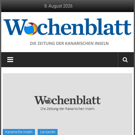
Zum
8. August 2026
Inhalt
springen
Wochenblatt
die
Zeitung
der
Kanarischen
Inseln
Kanarische Inseln
Lanzarote