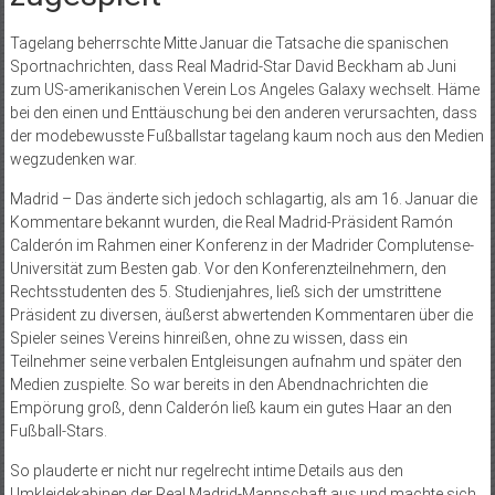
Tagelang beherrschte Mitte Januar die Tatsache die spanischen
Sportnachrichten, dass Real Madrid-Star David Beckham ab Juni
zum US-amerikanischen Verein Los Angeles Galaxy wechselt. Häme
bei den einen und Enttäuschung bei den anderen verursachten, dass
der modebewusste Fußballstar tagelang kaum noch aus den Medien
wegzudenken war.
Madrid – Das änderte sich jedoch schlagartig, als am 16. Januar die
Kommentare bekannt wurden, die Real Madrid-Präsident Ramón
Calderón im Rahmen einer Konferenz in der Madrider Complutense-
Universität zum Besten gab. Vor den Konferenzteilnehmern, den
Rechtsstudenten des 5. Studienjahres, ließ sich der umstrittene
Präsident zu diversen, äußerst abwertenden Kommentaren über die
Spieler seines Vereins hinreißen, ohne zu wissen, dass ein
Teilnehmer seine verbalen Entgleisungen aufnahm und später den
Medien zuspielte. So war bereits in den Abendnachrichten die
Empörung groß, denn Calderón ließ kaum ein gutes Haar an den
Fußball-Stars.
So plauderte er nicht nur regelrecht intime Details aus den
Umkleidekabinen der Real Madrid-Mannschaft aus und machte sich