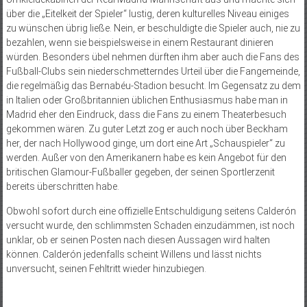
über die „Eitelkeit der Spieler“ lustig, deren kulturelles Niveau einiges
zu wünschen übrig ließe. Nein, er beschuldigte die Spieler auch, nie zu
bezahlen, wenn sie beispielsweise in einem Restaurant dinieren
würden. Besonders übel nehmen dürften ihm aber auch die Fans des
Fußball-Clubs sein niederschmetterndes Urteil über die Fangemeinde,
die regelmäßig das Bernabéu-Stadion besucht. Im Gegensatz zu dem
in Italien oder Großbritannien üblichen Enthusiasmus habe man in
Madrid eher den Eindruck, dass die Fans zu einem Theaterbesuch
gekommen wären. Zu guter Letzt zog er auch noch über Beckham
her, der nach Hollywood ginge, um dort eine Art „Schauspieler“ zu
werden. Außer von den Amerikanern habe es kein Angebot für den
britischen Glamour-Fußballer gegeben, der seinen Sportlerzenit
bereits überschritten habe.
Obwohl sofort durch eine offizielle Entschuldigung seitens Calderón
versucht wurde, den schlimmsten Schaden einzudämmen, ist noch
unklar, ob er seinen Posten nach diesen Aussagen wird halten
können. Calderón jedenfalls scheint Willens und lässt nichts
unversucht, seinen Fehltritt wieder hinzubiegen.