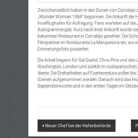
Zwischenzeitlich haben in den Dünen von Corralejo 
„Wonder Woman 1984“ begonnen. Die Ankunft der Ha
Inselflughafen für Aufregung. Fans warteten auf die
Autogramme gab. Kurz nach ihrer Ankunft wurde sie
bekannten Restaurant in Corralejo gesehen. Die Schau
Filmpartner im Restaurante La Marquesina ein, wo si
Erinnerungsfoto posierten.
Die Arbeit begann für Gal Gadot, Chris Pine und das
Washington, London und zuletzt im südspanischen A
diente. Die Dreharbeiten auf Fuerteventura sollen bi
Szenen aufgenommen werden. Danach wird das Holly
Septemberwoche und in den ersten Tagen im Oktober
Beitragsnavigation
Neuer Chef bei der Hafenbehörde
P