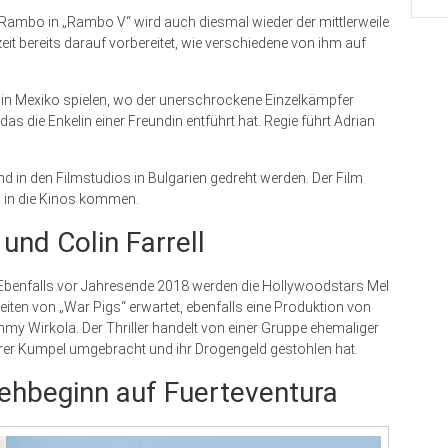
 Rambo in „Rambo V“ wird auch diesmal wieder der mittlerweile
zeit bereits darauf vorbereitet, wie verschiedene von ihm auf
 in Mexiko spielen, wo der unerschrockene Einzelkämpfer
s die Enkelin einer Freundin entführt hat. Regie führt Adrian
d in den Filmstudios in Bulgarien gedreht werden. Der Film
9 in die Kinos kommen.
und Colin Farrell
n. Ebenfalls vor Jahresende 2018 werden die Hollywoodstars Mel
beiten von „War Pigs“ erwartet, ebenfalls eine Produktion von
mmy Wirkola. Der Thriller handelt von einer Gruppe ehemaliger
ihrer Kumpel umgebracht und ihr Drogengeld gestohlen hat.
beginn auf Fuerteventura