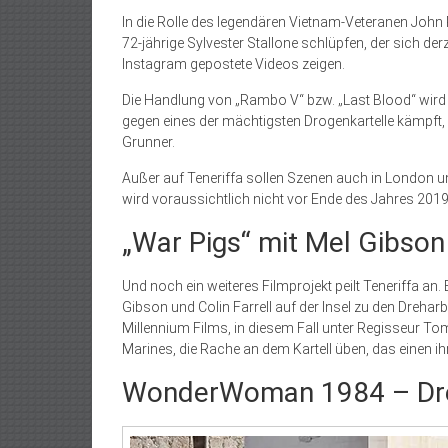
In die Rolle des legendären Vietnam-Veteranen John
72-jährige Sylvester Stallone schlüpfen, der sich der
Instagram gepostete Videos zeigen.
Die Handlung von „Rambo V“ bzw. „Last Blood“ wird
gegen eines der mächtigsten Drogenkartelle kämpft, da
Grunner.
Außer auf Teneriffa sollen Szenen auch in London un
wird voraussichtlich nicht vor Ende des Jahres 201
„War Pigs“ mit Mel Gibson 
Und noch ein weiteres Filmprojekt peilt Teneriffa a
Gibson und Colin Farrell auf der Insel zu den Drehar
Millennium Films, in diesem Fall unter Regisseur To
Marines, die Rache an dem Kartell üben, das einen 
WonderWoman 1984 – Dreh