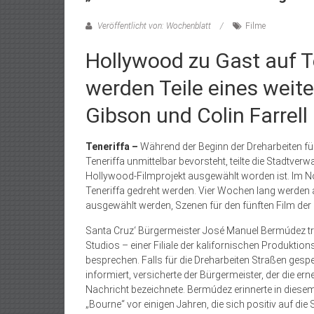
Veröffentlicht von: Wochenblatt
Filme
Hollywood zu Gast auf T
werden Teile eines weite
Gibson und Colin Farrel
Teneriffa –
Während der Beginn der Dreharbeiten f
Teneriffa unmittelbar bevorsteht, teilte die Stadtverw
Hollywood-Filmprojekt ausgewählt worden ist. Im No
Teneriffa gedreht werden. Vier Wochen lang werden a
ausgewählt werden, Szenen für den fünften Film de
Santa Cruz‘ Bürgermeister José Manuel Bermúdez tra
Studios – einer Filiale der kalifornischen Produktion
besprechen. Falls für die Dreharbeiten Straßen gesp
informiert, versicherte der Bürgermeister, der die e
Nachricht bezeichnete. Bermúdez erinnerte in dies
„Bourne“ vor einigen Jahren, die sich positiv auf die