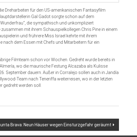
die Dreharbeiten für den US-amerikanischen Fantasyfilm
uptdarstellerin Gal Gadot sorgte schon auf dem
 „Wunderfrau“, die sympathisch und unkompliziert
 zusammen mit ihrem Schauspielkollegen Chris Pine in einem
spielerin und frührere Miss Israel kehrte mit ihrem
e nach dem Essen mit Chefs und Mitarbeitern für ein
 übrige Filmteam schon vor Wochen. Gedreht wurde bereits in
lmería, wo die maurische Festung Alcazaba als Kulisse
s 26. September dauern. Außer in Corralejo sollen auch in Jandía
wood-Team nach Teneriffa weiterreisen, wo in der letzten
 gedreht werden soll.
unta Brava: Neun Häuser wegen Einsturzgefahr geräumt