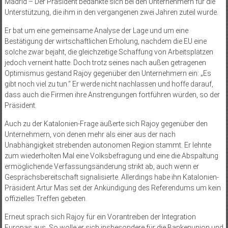
Madrid – Der Präsident bedankte sich bei den Unternehmern für die
Unterstützung, die ihm in den vergangenen zwei Jahren zuteil wurde.
Er bat um eine gemeinsame Analyse der Lage und um eine
Bestätigung der wirtschaftlichen Erholung, nachdem die EU eine
solche zwar bejaht, die gleichzeitige Schaffung von Arbeitsplätzen
jedoch verneint hatte. Doch trotz seines nach außen getragenen
Optimismus gestand Rajoy gegenüber den Unternehmern ein: „Es
gibt noch viel zu tun.“ Er werde nicht nachlassen und hoffe darauf,
dass auch die Firmen ihre Anstrengungen fortführen würden, so der
Präsident.
Auch zu der Katalonien-Frage äußerte sich Rajoy gegenüber den
Unternehmern, von denen mehr als einer aus der nach
Unabhängigkeit strebenden autonomen Region stammt. Er lehnte
zum wiederholten Mal eine Volksbefragung und eine die Abspaltung
ermöglichende Verfassungsänderung strikt ab, auch wenn er
Gesprächsbereitschaft signalisierte. Allerdings habe ihn Katalonien-
Präsident Artur Mas seit der Ankündigung des Referendums um kein
offizielles Treffen gebeten.
Erneut sprach sich Rajoy für ein Vorantreiben der Integration
Europas aus. So wolle er sich insbesondere für die Bankenunion und