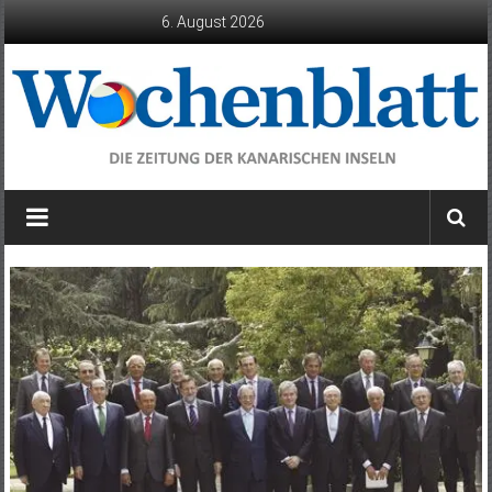
Zum
6. August 2026
Inhalt
springen
Wochenblatt
die
Zeitung
der
Kanarischen
Inseln