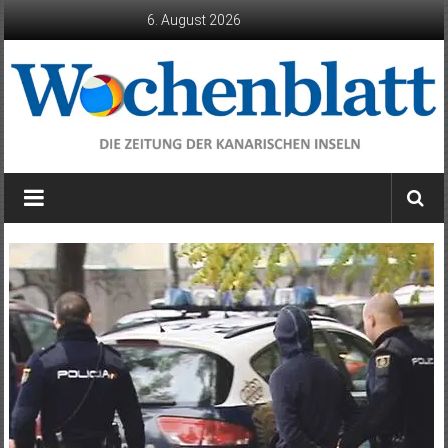
Zum
6. August 2026
Inhalt
springen
Wochenblatt
die
Zeitung
der
Kanarischen
Inseln