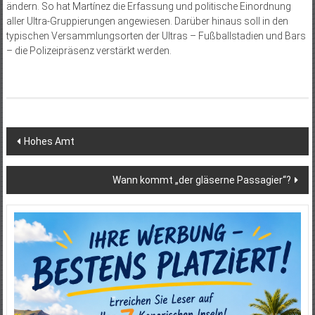
ändern. So hat Martínez die Erfassung und politische Einordnung
aller Ultra-Gruppierungen angewiesen. Darüber hinaus soll in den
typischen Versammlungsorten der Ultras – Fußballstadien und Bars
– die Polizeipräsenz verstärkt werden.
Beitragsnavigation
Hohes Amt
Wann kommt „der gläserne Passagier“?