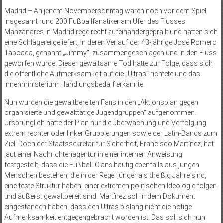
Madrid – An jenem Novembersonntag waren noch vor dem Spiel
insgesamt rund 200 Fußballfanatiker am Ufer des Flusses
Manzanares in Madrid regelrecht aufeinandergeprallt und hatten sich
eine Schlägerei geliefert, in deren Verlauf der 43-jährige José Romero
Taboada, genannt „Jimmy“, zusammengeschlagen und in den Fluss
geworfen wurde. Dieser gewaltsame Tod hatte zur Folge, dass sich
die öffentliche Aufmerksamkeit auf die „Ultras“ richtete und das
Innenministerium Handlungsbedarf erkannte.
Nun wurden die gewaltbereiten Fans in den „Aktionsplan gegen
organisierte und gewalttätige Jugendgruppen“ aufgenommen.
Ursprünglich hatte der Plan nur die Überwachung und Verfolgung
extrem rechter oder linker Gruppierungen sowie der Latin-Bands zum
Ziel. Doch der Staatssekretär für Sicherheit, Francisco Martínez, hat
laut einer Nachrichtenagentur in einer internen Anweisung
festgestellt, dass die Fußball-Clans häufig ebenfalls aus jungen
Menschen bestehen, die in der Regel jünger als dreißig Jahre sind,
eine feste Struktur haben, einer extremen politischen Ideologie folgen
und äußerst gewaltbereit sind. Martínez soll in dem Dokument
eingestanden haben, dass den Ultras bislang nicht die nötige
Aufmerksamkeit entgegengebracht worden ist. Das soll sich nun