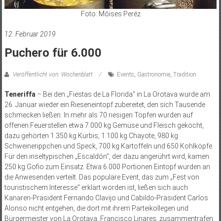
Foto: Móises Peréz
12. Februar 2019
Puchero für 6.000
Veröffentlicht von: Wochenblatt
Events
,
Gastronomie
,
Tradition
Teneriffa
– Bei den „Fiestas de La Florida“ in La Orotava wurde am
26. Januar wieder ein Rieseneintopf zubereitet, den sich Tausende
schmecken ließen. In mehr als 70 riesigen Töpfen wurden auf
offenen Feuerstellen etwa 7.000 kg Gemüse und Fleisch gekocht,
dazu gehörten 1.350 kg Kürbis, 1.100 kg Chayote, 980 kg
Schweinerippchen und Speck, 700 kg Kartoffeln und 650 Kohlköpfe.
Für den inseltypischen „Escaldón“, der dazu angerührt wird, kamen
250 kg Gofio zum Einsatz. Etwa 6.000 Portionen Eintopf wurden an
die Anwesenden verteilt. Das populäre Event, das zum „Fest von
touristischem Interesse“ erklärt worden ist, ließen sich auch
Kanaren-Präsident Fernando Clavijo und Cabildo-Präsident Carlos
Alonso nicht entgehen, die dort mit ihrem Parteikollegen und
Bürgermeister von La Orotava, Francisco Linares, zusammentrafen.