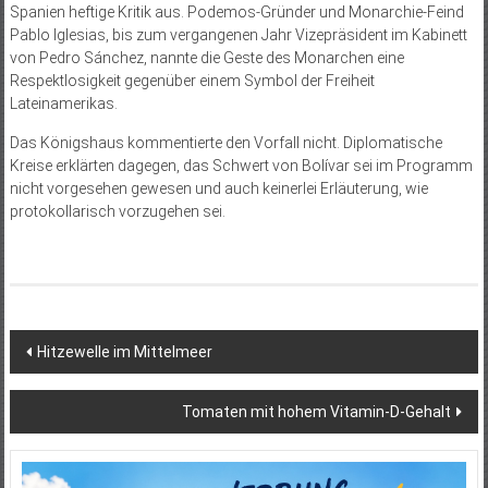
Spanien heftige Kritik aus. Podemos-Gründer und Monarchie-Feind
Pablo Iglesias, bis zum vergangenen Jahr Vizepräsident im Kabinett
von Pedro Sánchez, nannte die Geste des Monarchen eine
Respektlosigkeit gegenüber einem Symbol der Freiheit
Lateinamerikas.
Das Königshaus kommentierte den Vorfall nicht. Diplomatische
Kreise erklärten dagegen, das Schwert von Bolívar sei im Programm
nicht vorgesehen gewesen und auch keinerlei Erläuterung, wie
protokollarisch vorzugehen sei.
Beitragsnavigation
Hitzewelle im Mittelmeer
Tomaten mit hohem Vitamin-D-Gehalt