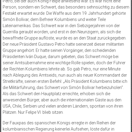
Petro, bei der auch König Felipe anwesend war. Es war nicht eine
Person, sondern ein Schwert, das besonders sehnsüchtig zu diesem
Festakt erwartet wurde. Die Waffe aus dem 19. Jahrhundert gehörte
Simón Bolívar, dem Befreier Kolumbiens und weiter Teile
Lateinamerikas. Das Schwert war in den Siebzigerjahren von der
Guerrilla geraubt worden, und erst in den Neunzigern, als sich die
bewaffnete Gruppe auflöste, wurde es an den Staat zurückgegeben.
Der neue Präsident Gustavo Petro hatte seinerzeit dieser militanten
Gruppe angehört. Er hatte seinen Vorgänger, den scheidenden
Präsidenten Iván Duque, darum gebeten, das Schwert möge bei
seiner Amtsübernahme eine wichtige Rolle spielen, doch der Führer
der Rechten Kolumbiens lehnte ab. So gab Petro, nur eine Minute
nach Ablegung des Amtseids, nun auch als neuer Kommandant der
Streitkräfte, seinen ersten Befehl: „Als Präsident Kolumbiens bitte ich
die Militärführung, das Schwert von Simón Bolívar herbeizuholen“.
Als das Schwert den Hauptplatz erreichte, erhoben sich die
anwesenden Bürger, aber auch die internationalen Gäste aus den
USA, Chile, Serbien und vielen anderen Ländern, spontan von ihren
Plätzen. Nur Felipe VI. blieb sitzen.
Der Fauxpas des spanischen Königs erregte in den Reihen der
kolumbianischen Regierung keinerlei Aufsehen, löste dafür in