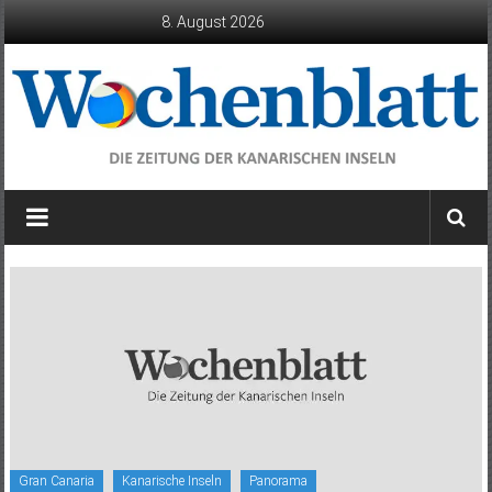
Zum
8. August 2026
Inhalt
springen
Wochenblatt
die
Zeitung
der
Kanarischen
Inseln
Gran Canaria
Kanarische Inseln
Panorama