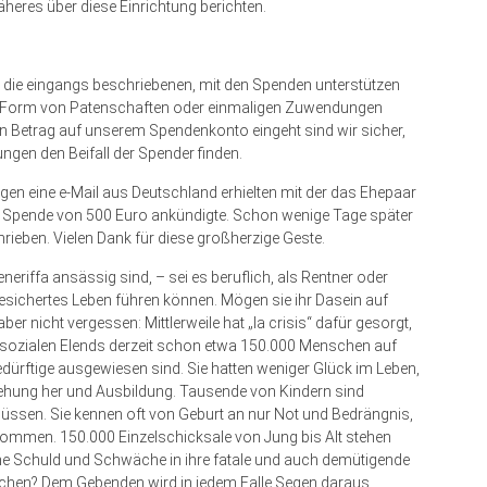
eres über diese Einrichtung berichten.
e die eingangs beschriebenen, mit den Spenden unterstützen
in Form von Patenschaften oder einmaligen Zuwendungen
in Betrag auf unserem Spendenkonto eingeht sind wir sicher,
ngen den Beifall der Spender finden.
agen eine e-Mail aus Deutschland erhielten mit der das Ehepaar
 Spende von 500 Euro ankündigte. Schon wenige Tage später
eben. Vielen Dank für diese großherzige Geste.
eneriffa ansässig sind, – sei es beruflich, als Rentner oder
l gesichertes Leben führen können. Mögen sie ihr Dasein auf
er nicht vergessen: Mittlerweile hat „la crisis“ dafür gesorgt,
 sozialen Elends derzeit schon etwa 150.000 Menschen auf
Bedürftige ausgewiesen sind. Sie hatten weniger Glück im Leben,
iehung her und Ausbildung. Tausende von Kindern sind
müssen. Sie kennen oft von Ge­­burt an nur Not und Bedrängnis,
kommen. 150.000 Einzelschicksale von Jung bis Alt stehen
ne Schuld und Schwäche in ihre fatale und auch demütigende
chen? Dem Gebenden wird in jedem Falle Segen daraus