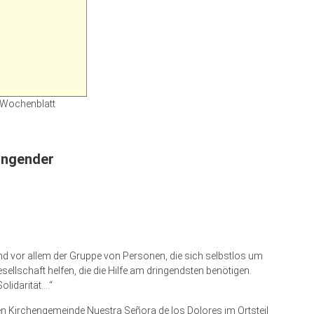
Wochenblatt
ringender
n
nd vor allem der Gruppe von Personen, die sich selbstlos um
llschaft helfen, die die Hilfe am dringendsten benötigen.
olidarität….“
en Kirchengemeinde Nuestra Señora de los Dolores im Ortsteil