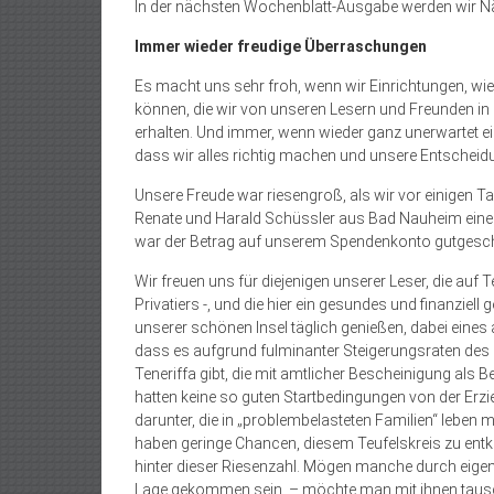
In der nächsten Wochenblatt-Ausgabe werden wir Näh
Immer wieder freudige Überraschungen
Es macht uns sehr froh, wenn wir Einrichtungen, wi
können, die wir von unseren Lesern und Freunden 
erhalten. Und immer, wenn wieder ganz unerwartet e
dass wir alles richtig machen und unsere Entscheidu
Unsere Freude war riesengroß, als wir vor einigen T
Renate und Harald Schüssler aus Bad Nauheim eine
war der Betrag auf unserem Spendenkonto gutgeschri
Wir freuen uns für diejenigen unserer Leser, die auf T
Privatiers -, und die hier ein gesundes und finanziel
unserer schönen Insel täglich genießen, dabei eines ab
dass es aufgrund fulminanter Steigerungsraten des
Teneriffa gibt, die mit amtlicher Bescheinigung als 
hatten keine so guten Startbedingungen von der Erz
darunter, die in „problembelasteten Familien“ leben 
haben geringe Chancen, diesem Teufelskreis zu ent
hinter dieser Riesenzahl. Mögen manche durch eige
Lage gekommen sein, – möchte man mit ihnen taus