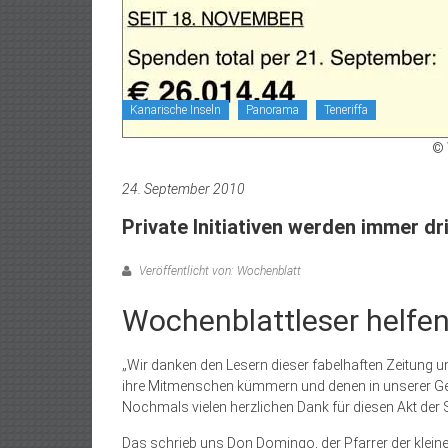
Kanarische Inseln
Panorama
Teneriffa
© 
24. September 2010
Private Initiativen werden immer d
Veröffentlicht von: Wochenblatt
Wochenblattleser helfe
„Wir danken den Lesern dieser fabelhaften Zeitung u
ihre Mitmenschen kümmern und denen in unserer Gese
Nochmals vielen herzlichen Dank für diesen Akt der S
Das schrieb uns Don Domingo, der Pfarrer der klein