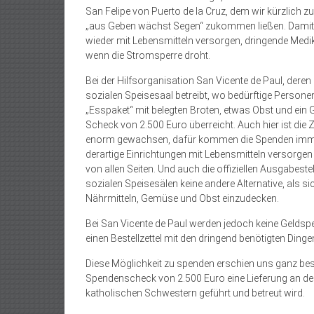
San Felipe von Puerto de la Cruz, dem wir kürzlich 
„aus Geben wächst Segen“ zukommen ließen. Damit ka
wieder mit Lebensmitteln versorgen, dringende Med
wenn die Stromsperre droht.
Bei der Hilfsorganisation San Vicente de Paul, deren
sozialen Speisesaal betreibt, wo bedürftige Persone
„Esspaket“ mit belegten Broten, etwas Obst und ein 
Scheck von 2.500 Euro überreicht. Auch hier ist die 
enorm gewachsen, dafür kommen die Spenden immer
derartige Einrichtungen mit Lebensmitteln versorgen
von allen Seiten. Und auch die offiziellen Ausgabeste
sozialen Speisesälen keine andere Alternative, als 
Nährmitteln, Gemüse und Obst einzudecken.
Bei San Vicente de Paul werden jedoch keine Geld
einen Bestellzettel mit den dringend benötigten Dinge
Diese Möglichkeit zu spenden erschien uns ganz bes
Spendenscheck von 2.500 Euro eine Lieferung an den
katholischen Schwestern geführt und betreut wird.