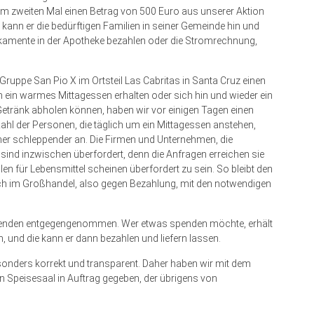
zum zweiten Mal einen Betrag von 500 Euro aus unserer Aktion
nn er die bedürftigen Familien in seiner Gemeinde hin und
ikamente in der Apotheke bezahlen oder die Stromrechnung,
 Gruppe San Pio X im Ortsteil Las Cabritas in Santa Cruz einen
n ein warmes Mittagessen erhalten oder sich hin und wieder ein
Getränk abholen können, haben wir vor einigen Tagen einen
Zahl der Personen, die täglich um ein Mittagessen anstehen,
 schleppender an. Die Firmen und Unternehmen, die
 sind inzwischen überfordert, denn die Anfragen erreichen sie
llen für Lebensmittel scheinen überfordert zu sein. So bleibt den
sich im Großhandel, also gegen Bezahlung, mit den notwendigen
spenden entgegengenommen. Wer etwas spenden möchte, erhält
n, und die kann er dann bezahlen und liefern lassen.
onders korrekt und transparent. Daher haben wir mit dem
 Speisesaal in Auftrag gegeben, der übrigens von