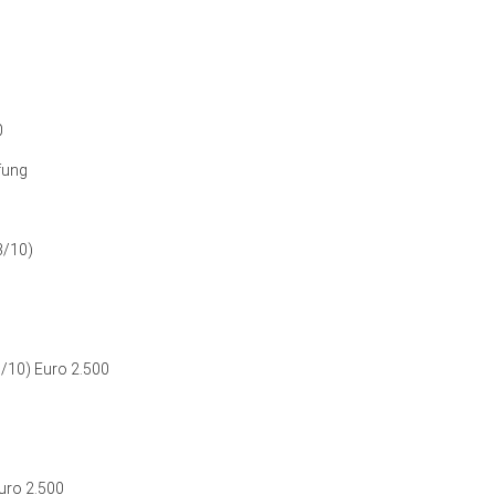
0
fung
3/10)
5/10) Euro 2.500
Euro 2.500