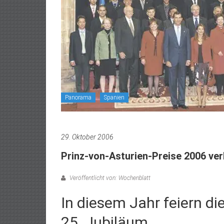
Panorama
Spanien
29. Oktober 2006
Prinz-von-Asturien-Preise 2006 ver
Veröffentlicht von: Wochenblatt
In diesem Jahr feiern di
25. Jubiläum