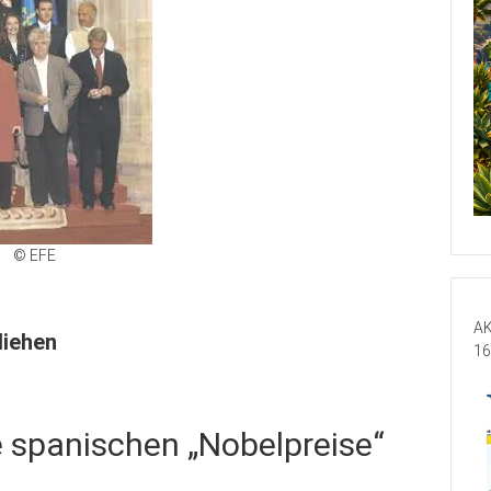
© EFE
AK
liehen
16
e spanischen „Nobelpreise“