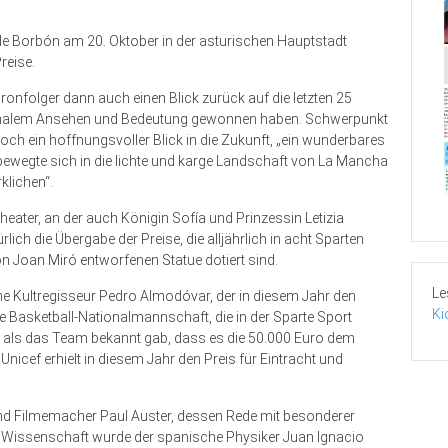
de Borbón am 20. Oktober in der asturischen Hauptstadt
reise.
onfolger dann auch einen Blick zurück auf die letzten 25
nationalem Ansehen und Bedeutung gewonnen haben. Schwerpunkt
ch ein hoffnungsvoller Blick in die Zukunft, „ein wunderbares
bewegte sich in die lichte und karge Landschaft von La Mancha
klichen“.
ter, an der auch Königin Sofía und Prinzessin Letizia
ich die Übergabe der Preise, die alljährlich in acht Sparten
n Joan Miró entworfenen Statue dotiert sind.
Le
e Kultregisseur Pedro Almodóvar, der in diesem Jahr den
Ki
che Basketball-Nationalmannschaft, die in der Sparte Sport
 als das Team bekannt gab, dass es die 50.000 Euro dem
Unicef erhielt in diesem Jahr den Preis für Eintracht und
r und Filmemacher Paul Auster, dessen Rede mit besonderer
 Wissenschaft wurde der spanische Physiker Juan Ignacio