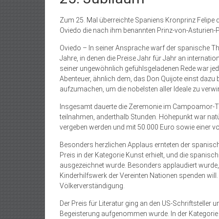
Zum 25. Mal überreichte Spaniens Kronprinz Felipe 
Oviedo die nach ihm benannten Prinz-von-Asturien-P
Oviedo – In seiner Ansprache warf der spanische Thr
Jahre, in denen die Preise Jahr für Jahr an inter
seiner ungewöhnlich gefühlsgeladenen Rede war jedo
Abenteuer, ähnlich dem, das Don Quijote einst dazu 
aufzumachen, um die nobelsten aller Ideale zu verwir
Insgesamt dauerte die Zeremonie im Campoamor-Thea
teilnahmen, anderthalb Stunden. Höhepunkt war natürl
vergeben werden und mit 50.000 Euro sowie einer vo
Besonders herzlichen Applaus ernteten der spanisch
Preis in der Kategorie Kunst erhielt, und die spanis
ausgezeichnet wurde. Besonders applaudiert wurde,
Kinderhilfswerk der Vereinten Nationen spenden will. 
Völkerverständigung.
Der Preis für Literatur ging an den US-Schriftstelle
Begeisterung aufgenommen wurde. In der Kategorie