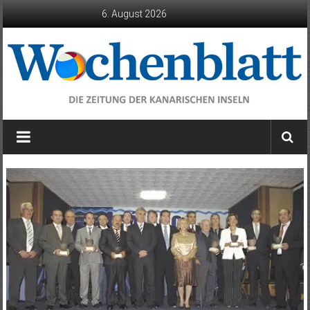
Zum
6. August 2026
Inhalt
springen
Wochenblatt
die
Zeitung
der
Kanarischen
Inseln