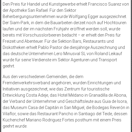
Den Preis für Handel und Kunstgewerbe erhielt Francisco Suarez von
der Apotheke San Rafael. Für den Sektor
Beherbergungsunternehmen wurde Wolfgang Egger ausgezeichnet.
Der Siam-Park, in dem die Bauarbeiten derzeit noch auf Hochtouren
laufen und der im nächsten Frühjahr eröffnet werden soll, wurde
bereits mit Vorschusslorbeeren bedacht – er erhielt den Preis für
Freizeit und Abenteuer. Für die Sektion Bars, Restaurants und
Diskotheken erhielt Pablo Pastor die diesjährige Auszeichnung und
das deutsche Unternehmen Lero Minusval SL von Roland Leikauf
wurde für seine Verdienste im Sektor Agenturen und Transport
geehrt.
Aus den verschiedenen Gemeinden, die dem
Fremdenverkehrsverband angehören, wurden Einrichtungen und
Initiativen ausgezeichnet, wie das Zentrum für touristische
Entwicklung Costa Adeje, das Hotel Médano in Granadilla de Abona,
der Verband der Unternehmer und Geschäftsleute aus Guia de Isora,
das Museum Casa del Capitán in San Miguel, die Bodegas Reverón in
Vilaflor, sowie das Restaurant Pancho in Santiago del Teide, dessen
Küchenchef Mariano Rodriguez Fortes posthum mit einem Preis
geehrt wurde.