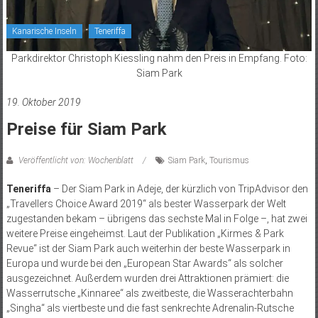
Kanarische Inseln
Teneriffa
Parkdirektor Christoph Kiessling nahm den Preis in Empfang. Foto:
Siam Park
19. Oktober 2019
Preise für Siam Park
Veröffentlicht von: Wochenblatt
Siam Park
,
Tourismus
Teneriffa
– Der Siam Park in Adeje, der kürzlich von TripAdvisor den
„Travellers Choice Award 2019“ als bester Wasserpark der Welt
zugestanden bekam – übrigens das sechste Mal in Folge –, hat zwei
weitere Preise eingeheimst. Laut der Publikation „Kirmes & Park
Revue“ ist der Siam Park auch weiterhin der beste Wasserpark in
Europa und wurde bei den „European Star Awards“ als solcher
ausgezeichnet. Außerdem wurden drei Attraktionen prämiert: die
Wasserrutsche „Kinnaree“ als zweitbeste, die Wasserachterbahn
„Singha“ als viertbeste und die fast senkrechte Adrenalin-Rutsche