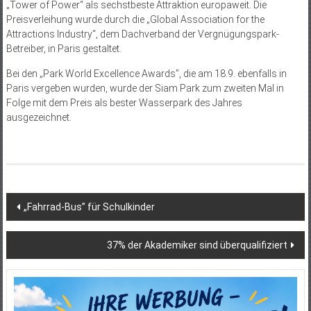
„Tower of Power“ als sechstbeste Attraktion europaweit. Die
Preisverleihung wurde durch die „Global Association for the
Attractions Industry“, dem Dachverband der Vergnügungspark-
Betreiber, in Paris gestaltet.
Bei den „Park World Excellence Awards”, die am 18.9. ebenfalls in
Paris vergeben wurden, wurde der Siam Park zum zweiten Mal in
Folge mit dem Preis als bester Wasserpark des Jahres
ausgezeichnet.
Beitragsnavigation
„Fahrrad-Bus” für Schulkinder
37% der Akademiker sind überqualifiziert