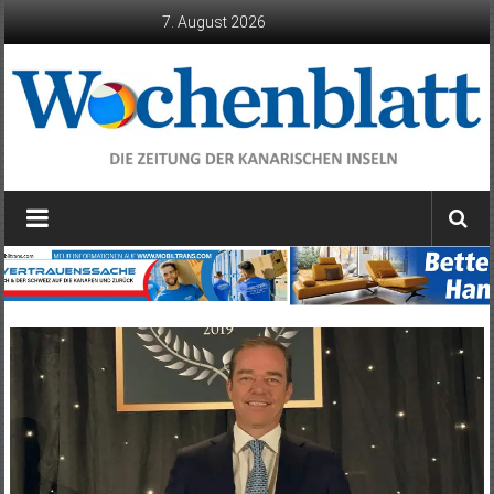
Zum
7. August 2026
Inhalt
springen
Wochenblatt
die
Zeitung
der
Kanarischen
Inseln