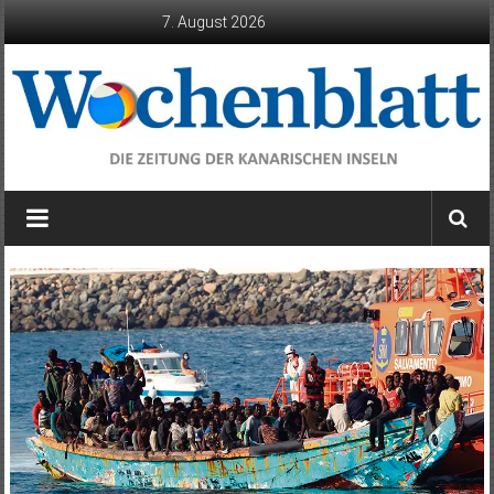
Zum
7. August 2026
Inhalt
springen
Wochenblatt
die
Zeitung
der
Kanarischen
Inseln