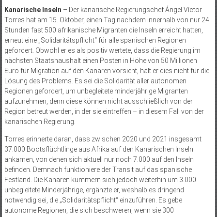
Kanarische Inseln –
Der kanarische Regierungschef Ángel Víctor
Torres hat am 15. Oktober, einen Tag nachdem innerhalb von nur 24
Stunden fast 500 afrikanische Migranten die Inseln erreicht hatten,
erneut eine „Solidaritätspflicht“ für alle spanischen Regionen
gefordert. Obwohl er es als positiv wertete, dass die Regierung im
nächsten Staatshaushalt einen Posten in Höhe von 50 Millionen
Euro für Migration auf den Kanaren vorsieht, hält er dies nicht für die
Lösung des Problems. Es sei die Solidarität aller autonomen
Regionen gefordert, um unbegleitete minderjährige Migranten
aufzunehmen, denn diese können nicht ausschließlich von der
Region betreut werden, in der sie eintreffen – in diesem Fall von der
kanarischen Regierung.
Torres erinnerte daran, dass zwischen 2020 und 2021 insgesamt
37.000 Bootsflüchtlinge aus Afrika auf den Kanarischen Inseln
ankamen, von denen sich aktuell nur noch 7.000 auf den Inseln
befinden. Demnach funktioniere der Transit auf das spanische
Festland. Die Kanaren kümmern sich jedoch weiterhin um 3.000
unbegleitete Minderjährige, ergänzte er, weshalb es dringend
notwendig sei, die „Solidaritätspflicht“ einzuführen. Es gebe
autonome Regionen, die sich beschweren, wenn sie 300