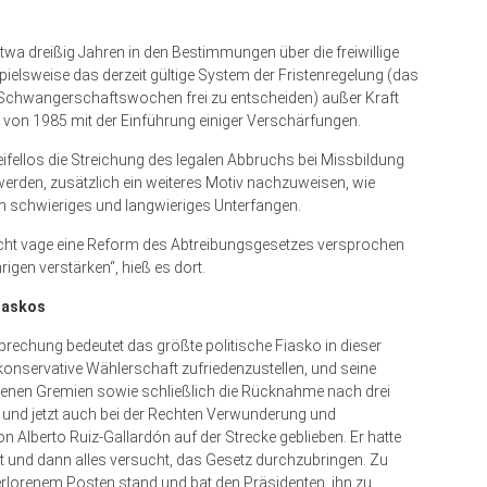
twa dreißig Jahren in den Bestimmungen über die freiwillige
elsweise das derzeit gültige System der Fristenregelung (das
4 Schwangerschaftswochen frei zu entscheiden) außer Kraft
von 1985 mit der Einführung einiger Verschärfungen.
ifellos die Streichung des legalen Abbruchs bei Missbildung
 werden, zusätzlich ein weiteres Motiv nachzuweisen, wie
n schwieriges und langwieriges Unterfangen.
ht vage eine Reform des Abtreibungsgesetzes versprochen
gen verstärken“, hieß es dort.
iaskos
echung bedeutet das größte politische Fiasko in dieser
konservative Wählerschaft zufriedenzustellen, und seine
enen Gremien sowie schließlich die Rücknahme nach drei
m und jetzt auch bei der Rechten Verwunderung und
von Alberto Ruiz-Gallardón auf der Strecke geblieben. Er hatte
 und dann alles versucht, das Gesetz durchzubringen. Zu
rlorenem Posten stand und bat den Präsidenten, ihn zu