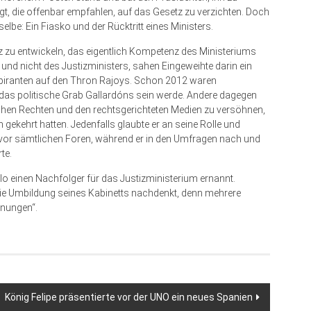
t, die offenbar empfahlen, auf das Gesetz zu verzichten. Doch
elbe: Ein Fiasko und der Rücktritt eines Ministers.
tz zu entwickeln, das eigentlich Kompetenz des Ministeriums
nd nicht des Justizministers, sahen Eingeweihte darin ein
spiranten auf den Thron Rajoys. Schon 2012 waren
 das politische Grab Gallardóns sein werde. Andere dagegen
ischen Rechten und den rechtsgerichteten Medien zu versöhnen,
gekehrt hatten. Jedenfalls glaubte er an seine Rolle und
 vor sämtlichen Foren, während er in den Umfragen nach und
te.
lo einen Nachfolger für das Justizministerium ernannt.
die Umbildung seines Kabinetts nachdenkt, denn mehrere
inungen“.
König Felipe präsentierte vor der UNO ein neues Spanien