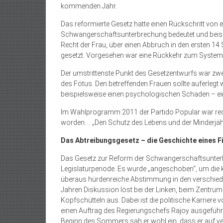
kommenden Jahr.
Das reformierte Gesetz hätte einen Rückschritt von e
Schwangerschaftsunterbrechung bedeutet und beispi
Recht der Frau, über einen Abbruch in den ersten 1
gesetzt. Vorgesehen war eine Rückkehr zum System 
Der umstrittenste Punkt des Gesetzentwurfs war zwe
des Fötus. Den betreffenden Frauen sollte auferlegt
beispielsweise einen psychologischen Schaden – ei
Im Wahlprogramm 2011 der Partido Popular war rec
worden…. „Den Schutz des Lebens und der Minderjähri
Das Abtreibungsgesetz – die Geschichte eines F
Das Gesetz zur Reform der Schwangerschaftsunterbr
Legislaturperiode. Es wurde „angeschoben“, um die 
überaus hürdenreiche Abstimmung in den verschied
Jahren Diskussion löst bei der Linken, beim Zentru
Kopfschütteln aus. Dabei ist die politische Karriere 
einen Auftrag des Regierungschefs Rajoy ausgeführt
Beginn des Sommers sah er wohl ein, dass er auf ve