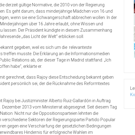
ie derzeit gültige Normative, die 2010 von der Regierung
ren. Es geht darum, dass minderjährige Mädchen von 16 und
tigen, wenn sie eine Schwangerschaft abbrechen wollen. In der
Minderjährigen über 16 Jahre erlaubt, ohne Wissen und
zu lassen. Der Präsident kündigte in diesem Zusammenhang
ahresende „das Licht der Welt“ erblicken soll.
ekannt gegeben, weil es sich um die relevanteste
s treffen musste. Die Erklärung an die Informationsmedien
lic Relations ab, der dieser Tage in Madrid stattfand. „Ich
ffen habe“, erklärte er.
mit gerechnet, dass Rajoy diese Entscheidung bekannt geben
sident persönlich sei, der die Rücknahme des Reformtextes
Le
Ki
 Rajoy bei Justizminister Alberto Ruiz-Gallardón in Auftrag
0. Dezember 2013 vom Ministerrat abgesegnet. Seit diesem Tag
tion. Nicht nur die Oppositionsparteien lehnten die
 verschiedene Sektoren der Regierungspartei Partido Popular
aren gegen eine Verschärfung der gesetzlichen Bedingungen
rwindbares Hindernis für erfolgreiche Wahlen im