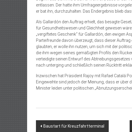
entlassen. Der hatte ihm Umfrageergebnisse vorgeleg
er bat ihn, durchzuhalten. Das Endergebnis blieb dass
Als Gallardón den Auftrag erhielt, das besagte Gese
für Gesundheitswesen und Gleichheit gewesen wäre u
„vergiftetes Geschenk“ für Gallardón, den ewigen A
Parteifreunde davon überzeugt, dass dieser Auftrag
glaubten, er wolle ihn nutzen, um sich mit der polit
die ihm wegen seines gemäßigten Profils den Rücken 
verteidigte seinen Entwurf des Abtreibungsgesetzes
nach unterging und schließlich seinen Rücktritt erklär
Inzwischen hat Präsident Rajoy mit Rafael Catalá Po
Eingeweihte sind jedoch der Meinung, dass er über 
Minister leiden unter politischen „Abnutzungsersche
Beitragsnavigation
Baustart für Kreuzfahrtterminal