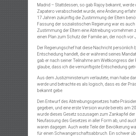
Madrid – Stattdessen, so gab Rajoy bekannt, werde d
Zapatero verabschiedet wurde, eine Änderung erfah
17 Jahren zukünftig die Zustimmung der Eltern benö
Fassung der sozialistischen Regierung war es auch 
Zustimmung der Eltern eine Abtreibung vornehmen 
einen Plan zum Schutz der Familie an, der noch vor J
Der Regierungschef hat diese Nachricht persönlich b
Entscheidung handelt, die er während seines Mandat
gab er nach seiner Teilnahme am Weltkongress der Pub
glaube, dass ich die vernünftigste Entscheidung getro
Aus dem Justizministerium verlautete, man habe da
werde und betrachte es als logisch, dass es der Prä
bekannt gebe.
Den Entwurf des Abtreibungsgesetzes hatte Präsident
gegeben, und eine erste Version wurde bereits am 2
wurde dieses Gesetz sozusagen zum Zankapfel der Na
Neufassung des Gesetzes in aller Form ab, und auch
waren dagegen. Auch weite Teile der Bevölkerung w
für einen Schwangerschaftsabbruch. Ein schwer übe