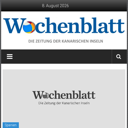
Zum
8. August 2026
Inhalt
springen
Wochenblatt
die
Zeitung
der
Kanarischen
Inseln
Spanien