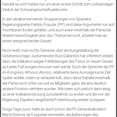
handelt es sich hierbei nur um einen ersten Schritt zum vollständigen
Verbot der Schwangerschaftsabbrüche.
In den ultrakonservativen Gruppierungen von Spaniens
Regierungspartei Partido Popular (PP) sind diese Argumente nun auf
fruchtbaren Boden gefallen, und auch wenn innerhalb der Partei bei
Weitem keine Einigkeit über das Thema herrscht, arbeitet man an
einem entsprechenden Gesetz.
Noch weiß man nichts Genaues über die Ausgestaltung der
Gesetzesvorlage. Justizminister Ruiz-Gallardón hat öffentlich erklärt,
dass die Indikation wegen Fehlbildungen des Fötus im neuen Gesetz
auf jeden Fall ausgeschlossen sein werde. Doch der Sprecher der PP
im Kongress, Alfonso Alonso, relativierte diese Aussage kurze Zeit
später wieder, indem er verlauten ließ, dass diese Debatte innerhalb
der Partei noch offen sei und es Mitglieder gäbe, die eine deutlich
andere Position vertreten würden. Alle seien sich jedoch darin einig,
zu einer Indikationslösung zurückkehren zu wollen und die von der
Regierung Zapatero eingeführte Fristenlösung wieder zu kippen.
Einige Tage zuvor hatte es auch schon die PP-Generalsekretärin
María Dolores de Cospedal vermieden, die Äußerungen des