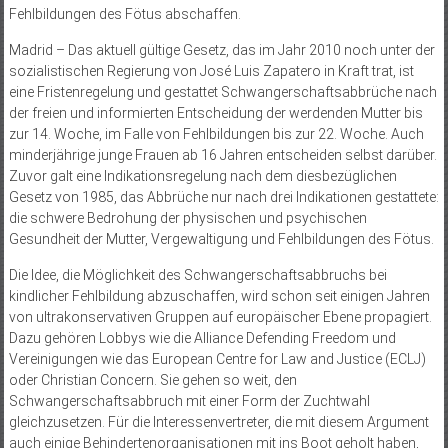
Fehlbildungen des Fötus abschaffen.
Madrid – Das aktuell gültige Gesetz, das im Jahr 2010 noch unter der
sozialistischen Regierung von José Luis Zapatero in Kraft trat, ist
eine Fristenregelung und gestattet Schwangerschaftsabbrüche nach
der freien und informierten Entscheidung der werdenden Mutter bis
zur 14. Woche, im Falle von Fehlbildungen bis zur 22. Woche. Auch
minderjährige junge Frauen ab 16 Jahren entscheiden selbst darüber.
Zuvor galt eine Indikationsregelung nach dem diesbezüglichen
Gesetz von 1985, das Abbrüche nur nach drei Indikationen gestattete:
die schwere Bedrohung der physischen und psychischen
Gesundheit der Mutter, Vergewaltigung und Fehlbildungen des Fötus.
Die Idee, die Möglichkeit des Schwangerschaftsabbruchs bei
kindlicher Fehlbildung abzuschaffen, wird schon seit einigen Jahren
von ultrakonservativen Gruppen auf europäischer Ebene propagiert.
Dazu gehören Lobbys wie die Alliance Defending Freedom und
Vereinigungen wie das European Centre for Law and Justice (ECLJ)
oder Christian Concern. Sie gehen so weit, den
Schwangerschaftsabbruch mit einer Form der Zuchtwahl
gleichzusetzen. Für die Interessenvertreter, die mit diesem Argument
auch einige Behindertenorganisationen mit ins Boot geholt haben,