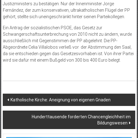
Justizministers zu bestätigen. Nur der Innenminister Jorge
Fernández, der zum konservativen, ultrakatholischen Flügel der PP
gehört, stellte sich uneingeschränkt hinter seinen Parteikollegen.
Ein Antrag der sozialistischen PSOE, das Gesetz zur
Schwangerschaftsunterbrechung von 2010 nicht zu ändern, wurde
ausschließlich mit Gegenstimmen der PP abgelehnt. Die PP-
Abgeordnete Celia Villalobos verließ vor der Abstimmung den Saal,
da sie entschieden gegen das Gesetzesvorhaben ist. Von ihrer Partei
wird sie dafür mit einem Bußgeld von 300 bis 400 Euro belegt.
Beitragsnavigation
Katholische Kirche: Aneignung von eigenen Gnaden
Hunderttausende forderten Chancengleichheit im
Bildungswesen