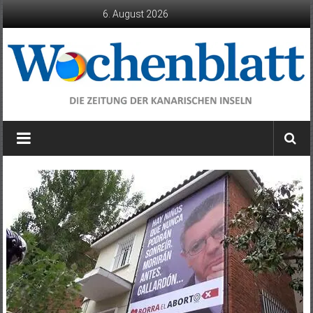
Zum
6. August 2026
Inhalt
springen
Wochenblatt
die
Zeitung
der
Kanarischen
Inseln