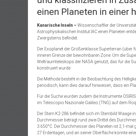
einen Planeten in einer 
Kanarische Inseln –
Wissenschaftler der Universit
Astrophysikalischen Institut IAC einen Planeten entde
Zwergsterns befindet.
Der Exoplanet der Größenklasse Superterran (über 
inneren Grenze der bewohnbaren Zone. Um die Super
Weltraumteleskops der NASA genutzt, das für die Su
konstruiert wurde.
Die Methode besteht in der Beobachtung des Helligkei
periodisch, kann dies darauf hinweisen, dass ein Pla
Für die Suche wurden zudem die Instrumente OSIRIS
im Telescopio Nazionale Galileo (TNG) auf dem Roqu
Der Stern K2-286 befindet sich im Sternbild Waage in
Durchmesser beträgt rund zwei Drittel des Durchme
3.650°C. Der Durchmesser des Planeten ist 2,1-mal gr
27 Erdentagen, und an seiner Oberfläche könnte ei