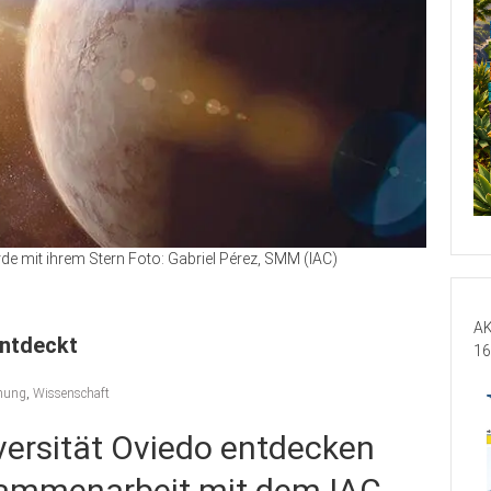
rde mit ihrem Stern Foto: Gabriel Pérez, SMM (IAC)
AK
entdeckt
16
hung
,
Wissenschaft
versität Oviedo entdecken
usammenarbeit mit dem IAC