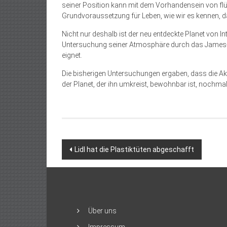
seiner Position kann mit dem Vorhandensein von f
Grundvoraussetzung für Leben, wie wir es kennen, dar
Nicht nur deshalb ist der neu entdeckte Planet von In
Untersuchung seiner Atmosphäre durch das James-W
eignet.
Die bisherigen Untersuchungen ergaben, dass die Akt
der Planet, der ihn umkreist, bewohnbar ist, nochmal
Beitragsnavigation
Lidl hat die Plastiktüten abgeschafft
Über uns