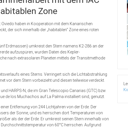
habitablen Zone
ät Oviedo haben in Kooperation mit dem Kanarischen
ckt, der sich innerhalb der „habitablen“ Zone eines roten
fünf Erdmassen) umkreist den Stern namens K2-286 an der
erde aufzuspüren, wurden Daten des Kepler-
che nach extrasolaren Planeten mittels der Transitmethode
tsverlaufs eines Sterns. Verringert sich die Lichtabstrahlung
net vor dem Stern vorbeizieht und diesen teilweise verdeckt.
Le
Ki
 und HARPS-N, die im Gran Telescopio Canarias (GTC) bzw.
e de los Muchachos auf La Palma installiert sind, genutzt.
 einer Entfernung von 244 Lichtjahren von der Erde. Der
ssers der Sonne, und es herrschen dort Temperaturen von
ößer als der der Erde. Er umkreist seinen Stern innerhalb von
ne Durchschnittstemperatur von 60°C herrschen. Aufgrund