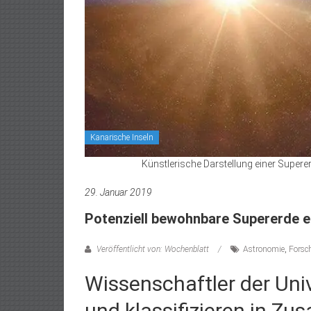
Kanarische Inseln
Künstlerische Darstellung einer Supere
29. Januar 2019
Potenziell bewohnbare Supererde 
Veröffentlicht von: Wochenblatt
Astronomie
,
Forsc
Wissenschaftler der Uni
und klassifizieren in Z