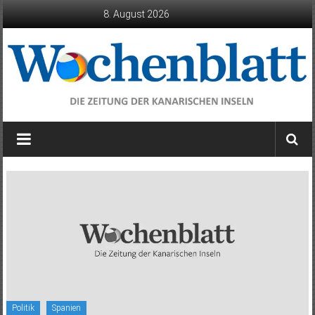
Zum
8. August 2026
Inhalt
springen
Wochenblatt
die
Zeitung
der
Kanarischen
Inseln
Politik
Spanien