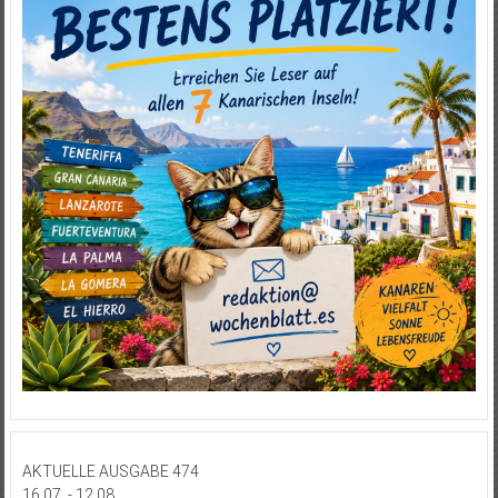
AKTUELLE AUSGABE 474
16.07. - 12.08.