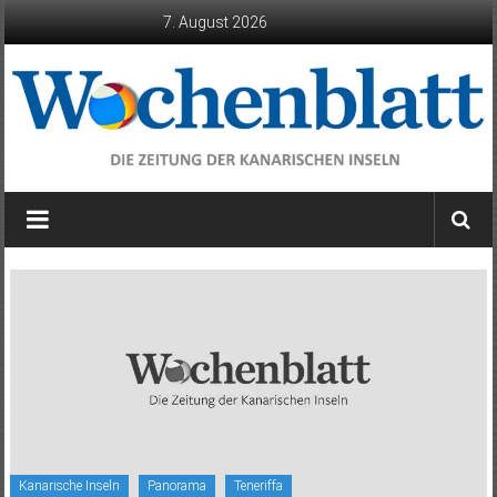
Zum
7. August 2026
Inhalt
springen
Wochenblatt
die
Zeitung
der
Kanarischen
Inseln
Kanarische Inseln
Panorama
Teneriffa