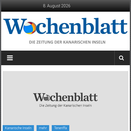
Zum
8. August 2026
Inhalt
springen
Wochenblatt
die
Zeitung
der
Kanarischen
Inseln
Kanarische Inseln
mehr
Teneriffa