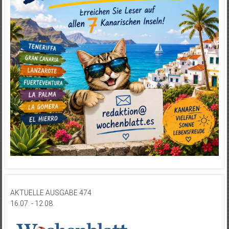
AKTUELLE AUSGABE 474
16.07. - 12.08.