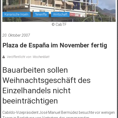
Kanarische Inseln
Teneriffa
Wirtschaft
© CabTF
20. Oktober 2007
Plaza de España im November fertig
Veröffentlicht von: Wochenblatt
Bauarbeiten sollen
Weihnachtsgeschäft des
Einzelhandels nicht
beeinträchtigen
Cabildo-Vizepräsident José Manuel Bermúdez besuchte vor wenigen
Tagen in Begleitung von Vertretern des angrenzenden