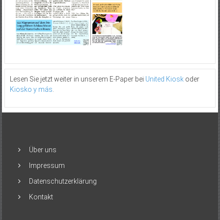
Lesen Sie jetzt weiter in unserem E-Paper bei
United Kiosk
oder
Kiosko y más
.
Über uns
Impressum
Datenschutzerklärung
Kontakt