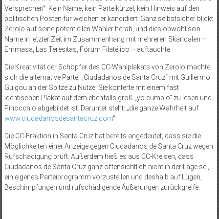
Versprechen“. Kein Name, kein Parteikürzel, kein Hinweis auf den
politischen Posten für welchen er kandidiert. Ganz selbstsicher blickt
Zerolo auf seine potentiellen Wähler herab, und dies obwohl sein
Name in letzter Zeit im Zusammenhang mit mehreren Skandalen –
Emmasa, Las Teresitas, Fórum Filatélico – auftauchte.
Die Kreativität der Schöpfer des CC-Wahlplakats von Zerolo machte
sich die alternative Partei „Ciudadanos de Santa Cruz“ mit Guillermo
Guigou an der Spitze zu Nutze. Sie konterte mit einem fast
identischen Plakat auf dem ebenfalls groß „yo cumplo“ zu lesen und
Pinocchio abgebildet ist. Darunter steht: „die ganze Wahrheit auf
www.ciudadanosdesantacruz.com
“
Die CC-Fraktion in Santa Cruz hat bereits angedeutet, dass sie die
Möglichkeiten einer Anzeige gegen Ciudadanos de Santa Cruz wegen
Rufschädigung prüft. Außerdem hieß es aus CC-Kreisen, dass
Ciudadanos de Santa Cruz ganz offensichtlich nicht in der Lage sei,
ein eigenes Parteiprogramm vorzustellen und deshalb auf Lügen,
Beschimpfungen und rufschädigende Äußerungen zurückgreife.