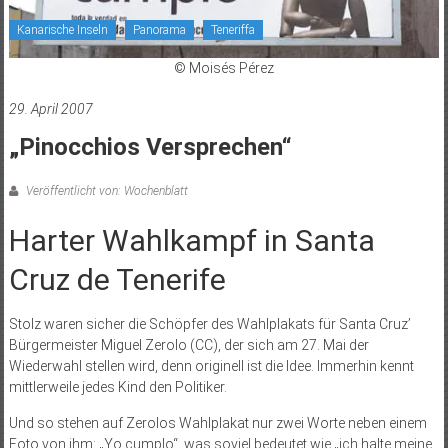
Kanarische Inseln
Panorama
Teneriffa
© Moisés Pérez
29. April 2007
„Pinocchios Versprechen“
Veröffentlicht von: Wochenblatt
Harter Wahlkampf in Santa
Cruz de Tenerife
Stolz waren sicher die Schöpfer des Wahlplakats für Santa Cruz’
Bürgermeister Miguel Zerolo (CC), der sich am 27. Mai der
Wiederwahl stellen wird, denn originell ist die Idee. Immerhin kennt
mittlerweile jedes Kind den Politiker.
Und so stehen auf Zerolos Wahlplakat nur zwei Worte neben einem
Foto von ihm: „Yo cumplo“, was soviel bedeutet wie „ich halte meine