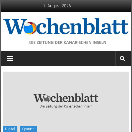
Zum
7. August 2026
Inhalt
springen
Wochenblatt
die
Zeitung
der
Kanarischen
Inseln
Digital
Spanien