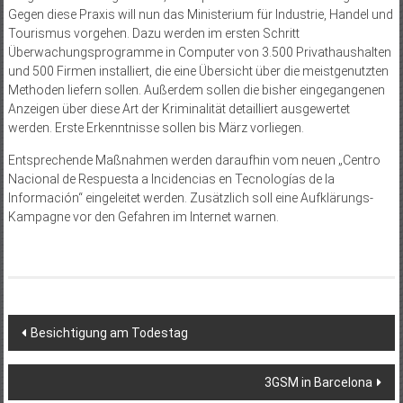
Gegen diese Praxis will nun das Ministerium für Industrie, Handel und
Tourismus vorgehen. Dazu werden im ersten Schritt
Überwachungsprogramme in Computer von 3.500 Privathaushalten
und 500 Firmen installiert, die eine Übersicht über die meistgenutzten
Methoden liefern sollen. Außerdem sollen die bisher eingegangenen
Anzeigen über diese Art der Kriminalität detailliert ausgewertet
werden. Erste Erkenntnisse sollen bis März vorliegen.
Entsprechende Maßnahmen werden daraufhin vom neuen „Centro
Nacional de Respuesta a Incidencias en Tecnologías de la
Información“ eingeleitet werden. Zusätzlich soll eine Aufklärungs-
Kampagne vor den Gefahren im Internet warnen.
Beitragsnavigation
Besichtigung am Todestag
3GSM in Barcelona