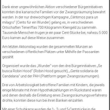
Dank einer ungewöhnlichen Aktion verschiedener Bürgerinitiativen
konnten drei kanarische Familien vor der Zwangsräumung bewahrt
werden. In der nur dreiwöchigen Kampagne „Céntimos para un
milagro“ (Cents für ein Wunder) gelang es, in verschiedenen
Ortschaften Teneriffas 700 Kilogramm Kleingeld zu sammeln.
Tausende Menschen trugen je ein paar Cent-Stücke bei, nahezu 5.000
Euro kamen auf diese Weise zusammen.
Am letzten Aktionstag wurden die gesammelten Münzen an
verschiedenen öffentlichen Plätzen unter Mithilfe der Passanten
gezählt.
Organisiert wurde das „Wunder“ von den drei Bürgerinitiativen „Se
busca Robin Hood“ (Robin Hood gesucht), „Gente solidaria de
Candelaria“ und der PAH (Plattform gegen Zwangsräumungen).
Drei von Arbeitslosigkeit betroffene Familien mit Kindern, die jeweils
einige Monate mit ihren Hypothekzahlungen im Rückstand waren
und denen deshalb die Einleitung eines Zwangsräumungsverfahrens
drohte, konnten diese nun bei ihren Banken einzahlen.
Mit einer Schubkarre wurden die 1-, 2- und 5-Centstücke in die