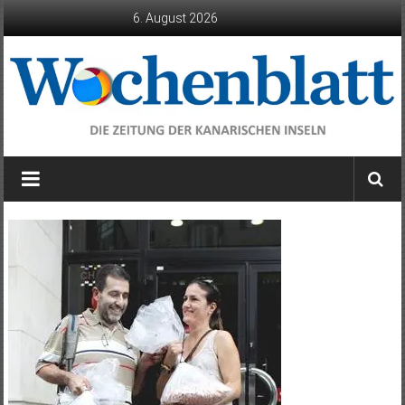
Zum
6. August 2026
Inhalt
springen
Wochenblatt
die
Zeitung
der
Kanarischen
Inseln