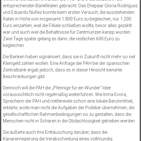
entsprechenden Bankfilialen gebracht. Das Ehepaar Gloria Rodríguez
und Eduardo Nuñez konnte beim ersten Versuch, die ausstehenden
Raten in Höhe von insgesamt 1.800 Euro zu begleichen, nur 1.200
Euro einzahlen, weil die Filliale schließen wollte, bevor alles gezählt
war und auch weil die Behältnisse für Centmünzen kanpp wurden.
Zwei Tage später gelang es dann, die restlichen 600 Euro zu
begleichen.
Die Banken haben signalisiert, dass sie in Zukunft nicht mehr so viel
Kleingeld zählen wollen. Eine Anfrage der PAH bei der spanischen
Zentralbank ergab jedoch, dass es in dieser Hinsicht keinerlei
Beschränkungen gibt.
Dennoch will die PAH die „Pfennige für ein Wunder“-Idee
voraussichtlich nicht regelmäßig weiterführen. Wie Inma Evora,
Sprecherin der PAH und mittlerweile schon eine lokale Berühmtheit,
erklärte, wolle man nicht die Aufgaben der Politiker übernehmen, die
gesellschaftlichen Rahmenbedingungen so zu gestalten, dass die
Menschen nicht in Scharen in die Obdachlosigkeit getrieben werden.
Sie äußerte auch ihre Enttäuschung darüber, dass die
Kanarenregierung die Verabschiedung eines vollmundig