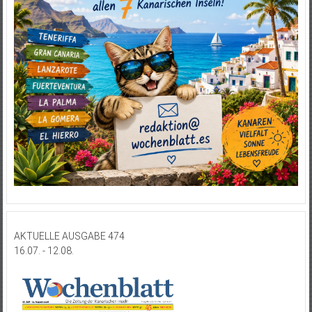
AKTUELLE AUSGABE 474
16.07. - 12.08.