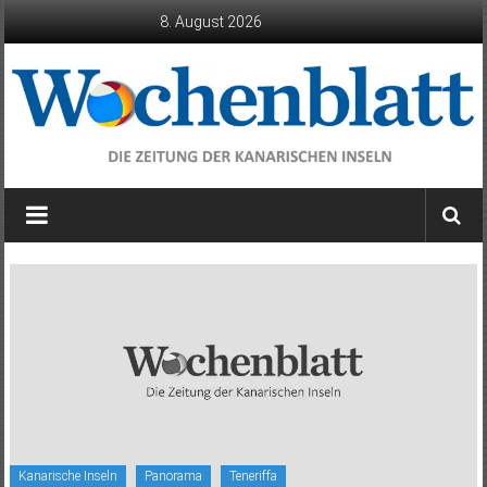
Zum
8. August 2026
Inhalt
springen
Wochenblatt
die
Zeitung
der
Kanarischen
Inseln
Kanarische Inseln
Panorama
Teneriffa